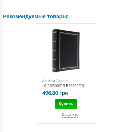
Рекомендуемые товары:
Альбом Gedeon
10*15/300//2S B46300/2S
CLASSIC BLACK
496.80 грн.
Купить
Сравнить