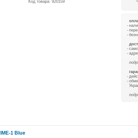
Код товара:
920159
опла
нали
пере
безн
дост
само
адре
подр
гара
дейс
обме
Укра
подр
IME-1 Blue