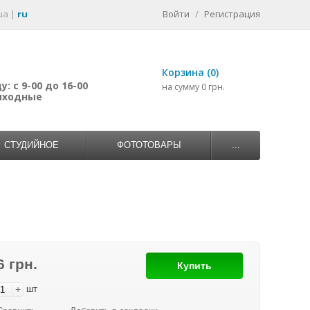
ua
|
ru
Войти
/
Регистрация
Корзина (0)
: с 9-00 до 16-00
на сумму 0 грн.
выходные
СТУДИЙНОЕ
ФОТОТОВАРЫ
...
6 грн.
Купить
+
шт