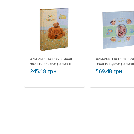
Альбом CHAKO 20 Sheet
Альбом CHAKO 20 She
9821 Bear Olive (20 магн.
9840 Babylove (20 маг
листів)
листів) Blue
245.18 грн.
569.48 грн.