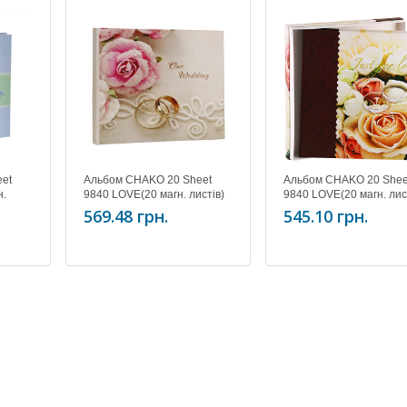
et
Альбом CHAKO 20 Sheet
Альбом CHAKO 20 Shee
н.
9840 LOVE(20 магн. листів)
9840 LOVE(20 магн. лис
New
Rings
569.48 грн.
545.10 грн.