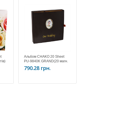
t
Альбом CHAKO 20 Sheet
тів)
PU-9840K GRAND(20 магн.
листів + 8 листів для запису)
790.28 грн.