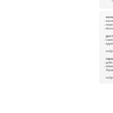
опла
нали
пере
безн
дост
само
адре
подр
гара
дейс
обме
Укра
подр