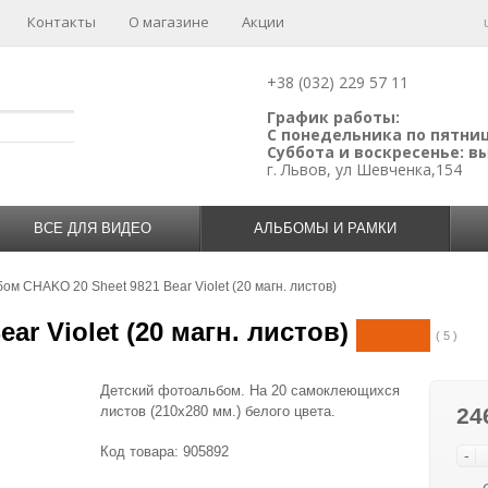
Контакты
О магазине
Акции
+38 (032) 229 57 11
График работы:
С понедельника по пятницу
Суббота и воскресенье: 
г. Львов, ул Шевченка,154
ВСЕ ДЛЯ ВИДЕО
АЛЬБОМЫ И РАМКИ
ом CHAKO 20 Sheet 9821 Bear Violet (20 магн. листов)
r Violet (20 магн. листов)
( 5 )
Детский фотоальбом. На 20 самоклеющихся
листов (210х280 мм.) белого цвета.
24
Код товара:
905892
-