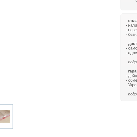
опла
нали
пере
безн
дост
само
адре
подр
гара
дейс
обме
Укра
подр