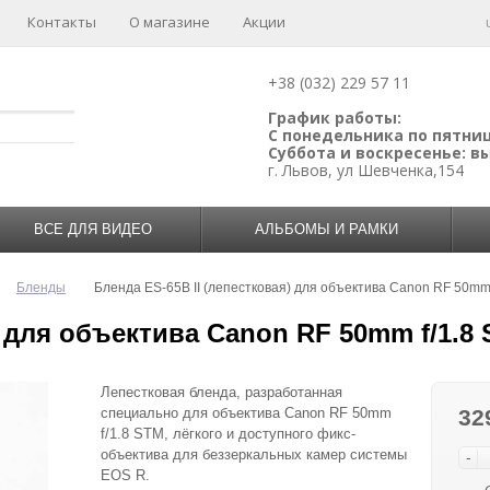
Контакты
О магазине
Акции
+38 (032) 229 57 11
График работы:
С понедельника по пятницу
Суббота и воскресенье: 
г. Львов, ул Шевченка,154
ВСЕ ДЛЯ ВИДЕО
АЛЬБОМЫ И РАМКИ
Бленды
Бленда ES-65B II (лепестковая) для объектива Canon RF 50mm 
) для объектива Canon RF 50mm f/1.8
Лепестковая бленда, разработанная
специально для объектива Canon RF 50mm
32
f/1.8 STM, лёгкого и доступного фикс-
объектива для беззеркальных камер системы
-
EOS R.