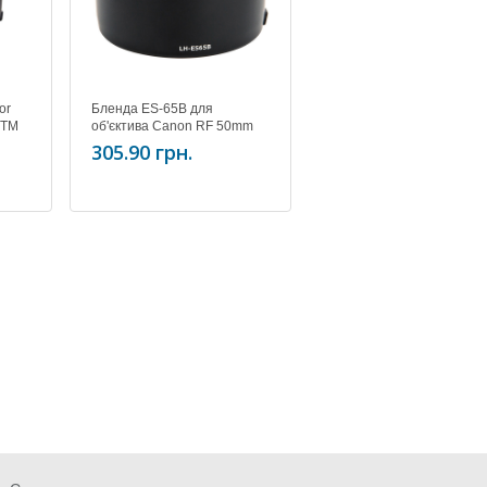
or
Бленда ES-65B для
STM
об'єктива Canon RF 50mm
f/1.8 STM
305.90 грн.