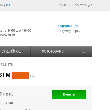
ua
|
ru
Войти
/
Регистрация
Корзина (0)
: с 9-00 до 16-00
на сумму 0 грн.
выходные
СТУДИЙНОЕ
ФОТОТОВАРЫ
...
f/1.8 STM
 STM
( 1 )
9 грн.
Купить
+
шт