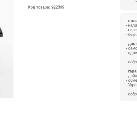
Код товара:
922899
опла
нали
пере
безн
дост
само
адре
подр
гара
дейс
обме
Укра
подр