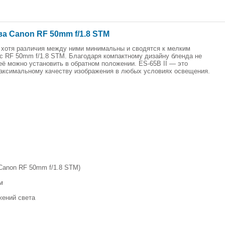
ва Canon RF 50mm f/1.8 STM
, хотя различия между ними минимальны и сводятся к мелким
 RF 50mm f/1.8 STM. Благодаря компактному дизайну бленда не
её можно установить в обратном положении. ES-65B II — это
аксимальному качеству изображения в любых условиях освещения.
 Canon RF 50mm f/1.8 STM)
 мм
ажений света