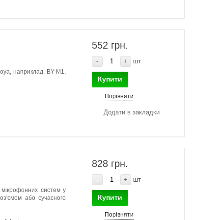
552 грн.
-
+
шт
oya, наприклад, BY-M1,
Купити
Порівняти
Додати в закладки
828 грн.
-
+
шт
 мікрофонних систем у
Купити
оз'ємом або сучасного
Порівняти