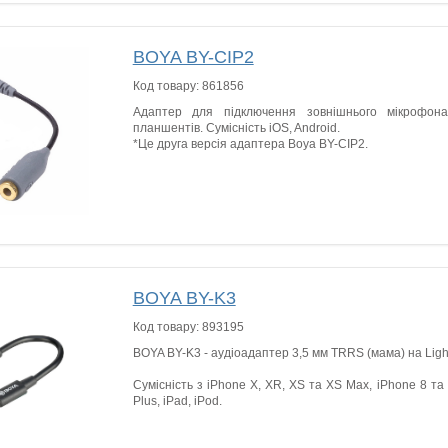
BOYA BY-CIP2
Код товару:
861856
Адаптер для підключення зовнішнього мікрофон
планшентів. Сумісність iOS, Android.
*Це друга версія адаптера Boya BY-CIP2.
BOYA BY-K3
Код товару:
893195
BOYA BY-K3 - аудіоадаптер 3,5 мм TRRS (мама) на Light
Сумісність з iPhone X, XR, XS та XS Max, iPhone 8 та 
Plus, iPad, iPod.