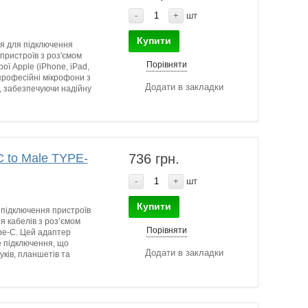
-
+
шт
Купити
я для підключення
пристроїв з роз'ємом
Порівняти
ої Apple (iPhone, iPad,
професійні мікрофони з
Додати в закладки
, забезпечуючи надійну
 to Male TYPE-
736 грн.
-
+
шт
Купити
 підключення пристроїв
я кабелів з роз’ємом
Порівняти
pe-C. Цей адаптер
е підключення, що
Додати в закладки
ків, планшетів та