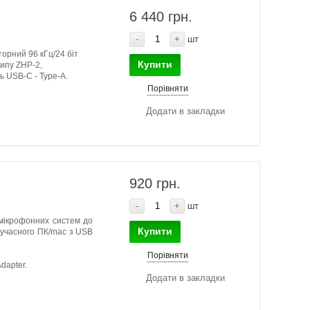
6 440 грн.
-
+
шт
орний 96 кГц/24 біт
Купити
типу ZHP-2,
ь USB-C - Type-A.
Порівняти
Додати в закладки
920 грн.
-
+
шт
 мікрофонних систем до
Купити
сучасного ПК/mac з USB
Порівняти
dapter.
Додати в закладки