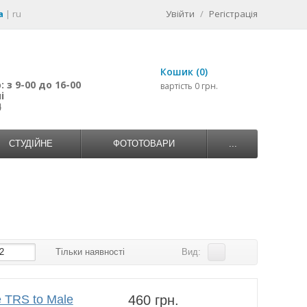
a
|
ru
Увійти
/
Регістрація
Кошик (0)
 з 9-00 до 16-00
вартість 0 грн.
і
4
СТУДІЙНЕ
ФОТОТОВАРИ
...
2
Тільки наявності
Вид:
 TRS to Male
460 грн.