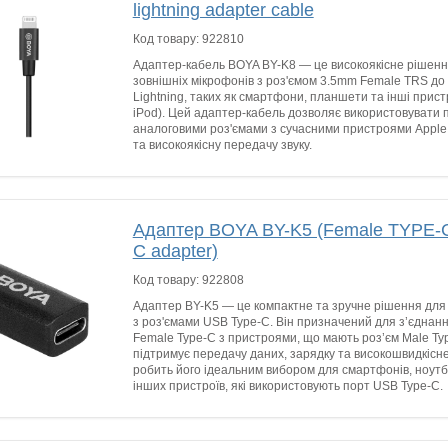
lightning adapter cable
Код товару:
922810
Адаптер-кабель BOYA BY-K8 — це високоякісне рішенн
зовнішніх мікрофонів з роз'ємом 3.5mm Female TRS до 
Lightning, таких як смартфони, планшети та інші пристр
iPod). Цей адаптер-кабель дозволяє використовувати 
аналоговими роз'ємами з сучасними пристроями Apple
та високоякісну передачу звуку.
Адаптер BOYA BY-K5 (Female TYPE-C
C adapter)
Код товару:
922808
Адаптер BY-K5 — це компактне та зручне рішення для
з роз'ємами USB Type-C. Він призначений для з’єднанн
Female Type-C з пристроями, що мають роз’єм Male Ty
підтримує передачу даних, зарядку та високошвидкісн
робить його ідеальним вибором для смартфонів, ноутбу
інших пристроїв, які використовують порт USB Type-C.