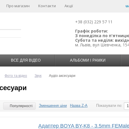
Про магазин
Контакти
Акції
u
+38 (032) 229 57 11
Графік роботи:
З понеділка по п'ятницю:
Субота та неділя: вихідн
м. Львів, вул Шевченка, 15
ВСЕ ДЛЯ ВІДЕО
АЛЬБОМИ І РАМКИ
Фото та відео
Звук
Аудіо аксесуари
ксесуари
Зменшення ціни
Назва Z-A
Показувати по:
:
1
Популярності
Адаптер BOYA BY-K8 - 3.5mm FEMale