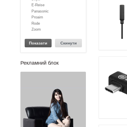
E-Reise
Panasonic
Proaim
Rode
Zoom
Рекламний блок
1
2
3
4