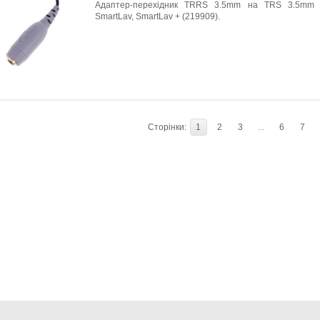
Адаптер-перехідник TRRS 3.5mm на TRS 3.5mm 
SmartLav, SmartLav + (219909).
Сторінки:
1
2
3
...
6
7