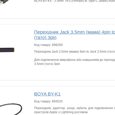
BOYA BY-K4 - 3.5mm TRS (Female) to Type-C (Male) Audi
Перехідник Jack 3.5mm (мама) 4pin t
(тато) 3pin
Код товару:
898269
Перехідник Jack 3.5mm (мама) 4pin to Jack 3.5mm (тато
Для підключення мікрофона або навушників до приладі
3.5mm (тато) 3pin
BOYA BY-K1
Код товару:
894520
Перехідник, адаптер, шнур, кабель для підключення
пристроїв Apple з Lightning роз'ємом.