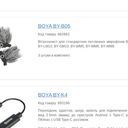
BOYA BY-B05
Код товару:
882862
Вітрозахист для стандартних петличних мікрофонів B
BY-LM10, BY-GM10, BY-WM5, BY-WM6, BY-WM8.
3 штуки в комплекті.
BOYA BY-K4
Код товару:
893196
Перехідник, адаптер, шнур, кабель для підключення
вхід 3.5mm (мама) до пристроїв Android з Type-C р
ПК/mac з USB Type-C роз'ємом.