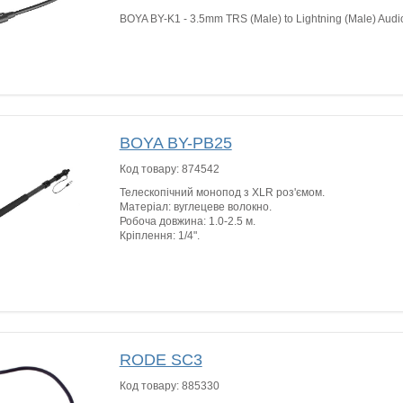
BOYA BY-K1 - 3.5mm TRS (Male) to Lightning (Male) Audio
BOYA BY-PB25
Код товару:
874542
Телескопічний монопод з XLR роз'ємом.
Матеріал: вуглецеве волокно.
Робоча довжина: 1.0-2.5 м.
Кріплення: 1/4".
RODE SC3
Код товару:
885330