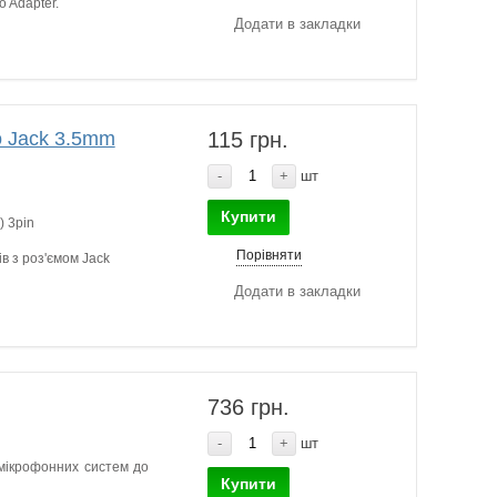
o Adapter.
Додати в закладки
o Jack 3.5mm
115 грн.
-
+
шт
Купити
) 3pin
Порівняти
в з роз'ємом Jack
Додати в закладки
736 грн.
-
+
шт
 мікрофонних систем до
Купити