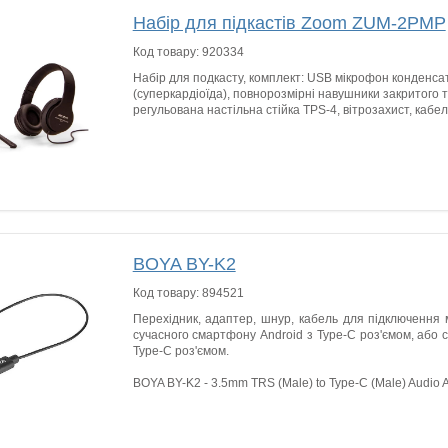
Набір для підкастів Zoom ZUM-2PMP
Код товару:
920334
Набір для подкасту, комплект: USB мікрофон конденсат
(суперкардіоїда), повнорозмірні навушники закритого 
регульована настільна стійка TPS-4, вітрозахист, кабел
BOYA BY-K2
Код товару:
894521
Перехідник, адаптер, шнур, кабель для підключення
сучасного смартфону Android з Type-C роз'ємом, або 
Type-C роз'ємом.
BOYA BY-K2 - 3.5mm TRS (Male) to Type-C (Male) Audio A