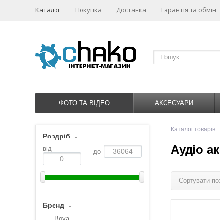
Каталог
Покупка
Доставка
Гарантія та обмін
ФОТО ТА ВІДЕО
АКСЕСУАРИ
Каталог товарів
Роздріб
Аудіо а
від
до
Сортувати по
Бренд
Boya