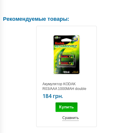
Рекомендуемые товары:
Акумулятор KODAK
R03/AAA 1000MAH double
blister/2pcs
184 грн.
Купить
Сравнить