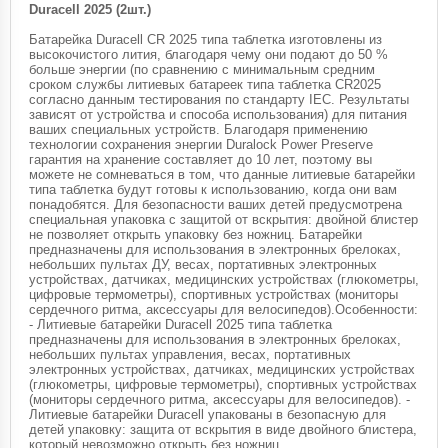
Duracell 2025 (2шт.)
Батарейка Duracell CR 2025 типа таблетка изготовлены из
высокочистого лития, благодаря чему они подают до 50 %
больше энергии (по сравнению с минимальным средним
сроком службы литиевых батареек типа таблетка CR2025
согласно данным тестирования по стандарту IEC. Результаты
зависят от устройства и способа использования) для питания
ваших специальных устройств. Благодаря применению
технологии сохранения энергии Duralock Power Preserve
гарантия на хранение составляет до 10 лет, поэтому вы
можете не сомневаться в том, что данные литиевые батарейки
типа таблетка будут готовы к использованию, когда они вам
понадобятся. Для безопасности ваших детей предусмотрена
специальная упаковка с защитой от вскрытия: двойной блистер
не позволяет открыть упаковку без ножниц. Батарейки
предназначены для использования в электронных брелоках,
небольших пультах ДУ, весах, портативных электронных
устройствах, датчиках, медицинских устройствах (глюкометры,
цифровые термометры), спортивных устройствах (мониторы
сердечного ритма, аксессуары для велосипедов).Особенности:
- Литиевые батарейки Duracell 2025 типа таблетка
предназначены для использования в электронных брелоках,
небольших пультах управления, весах, портативных
электронных устройствах, датчиках, медицинских устройствах
(глюкометры, цифровые термометры), спортивных устройствах
(мониторы сердечного ритма, аксессуары для велосипедов). -
Литиевые батарейки Duracell упакованы в безопасную для
детей упаковку: защита от вскрытия в виде двойного блистера,
который невозможно открыть без ножниц.