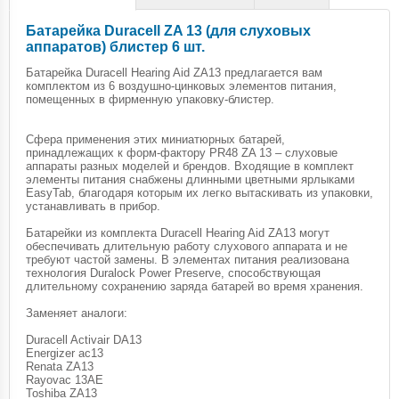
Батарейка Duracell ZA 13 (для слуховых
аппаратов) блистер 6 шт.
Батарейка Duracell Hearing Aid ZA13 предлагается вам
комплектом из 6 воздушно-цинковых элементов питания,
помещенных в фирменную упаковку-блистер.
Сфера применения этих миниатюрных батарей,
принадлежащих к форм-фактору PR48 ZA 13 – слуховые
аппараты разных моделей и брендов. Входящие в комплект
элементы питания снабжены длинными цветными ярлыками
EasyTab, благодаря которым их легко вытаскивать из упаковки,
устанавливать в прибор.
Батарейки из комплекта Duracell Hearing Aid ZA13 могут
обеспечивать длительную работу слухового аппарата и не
требуют частой замены. В элементах питания реализована
технология Duralock Power Preserve, способствующая
длительному сохранению заряда батарей во время хранения.
Заменяет аналоги:
Duracell Activair DA13
Energizer ac13
Renata ZA13
Rayovac 13AE
Toshiba ZA13