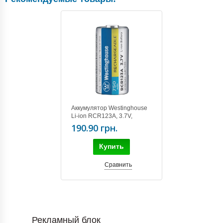
Аккумулятор Westinghouse
Li-ion RCR123A, 3.7V,
750mAh
190.90 грн.
Купить
Сравнить
Рекламный блок