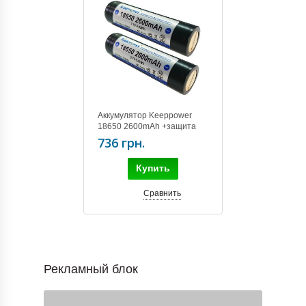
Аккумулятор Keeppower
18650 2600mAh +защита
х2шт +бокс
736 грн.
Купить
Сравнить
Рекламный блок