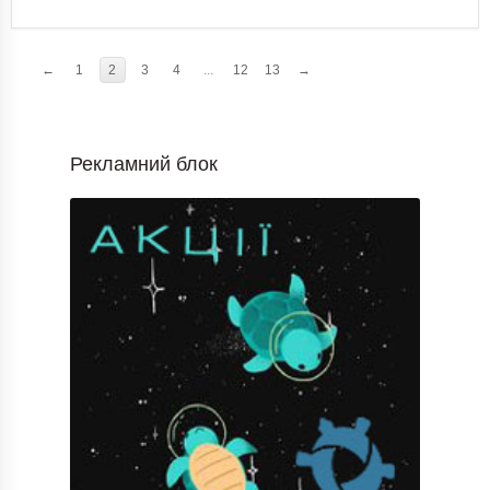
←
1
2
3
4
...
12
13
→
Рекламний блок