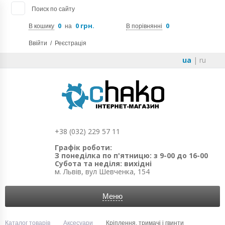
Поиск по сайту
0
0 грн.
0
В кошику
на
В порівнянні
Ввійти
/
Реєстрація
ua
|
ru
+38 (032) 229 57 11
Графік роботи:
З понеділка по п'ятницю: з 9-00 до 16-00
Субота та неділя: вихідні
м. Львів, вул Шевченка, 154
Меню
Каталог товарів
Аксесуари
Кріплення, тримачі і гвинти