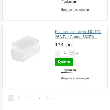
Порівняти
Додати в закладки
Розсіювач світла JJC FC-
26A For Canon 580EX II
138 грн.
-
+
шт
Купити
Порівняти
Додати в закладки
1
2
3
...
7
8
→