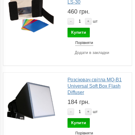
LS-30
460 грн.
-
+
шт
Купити
Порівняти
Додати в закладки
Розсіювач світла MQ-B1
Universal Soft Box Flash
Diffuser
184 грн.
-
+
шт
Купити
Порівняти