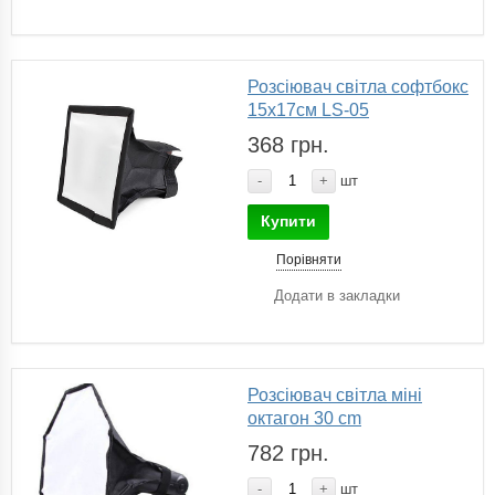
Розсіювач світла софтбокс
15х17см LS-05
368 грн.
-
+
шт
Купити
Порівняти
Додати в закладки
Розсіювач світла міні
октагон 30 сm
782 грн.
-
+
шт