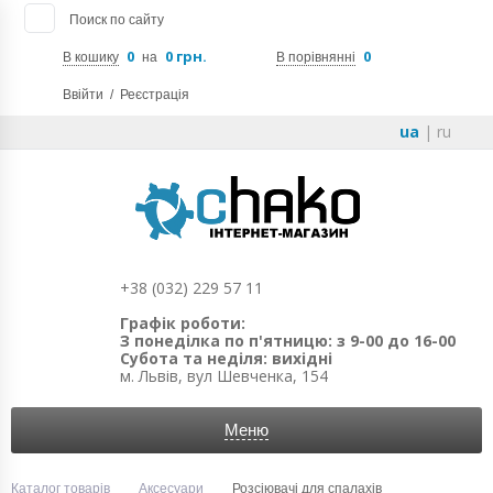
Поиск по сайту
0
0 грн.
0
В кошику
на
В порівнянні
Ввійти
/
Реєстрація
ua
|
ru
+38 (032) 229 57 11
Графік роботи:
З понеділка по п'ятницю: з 9-00 до 16-00
Субота та неділя: вихідні
м. Львів, вул Шевченка, 154
Меню
Каталог товарів
Аксесуари
Розсіювачі для спалахів