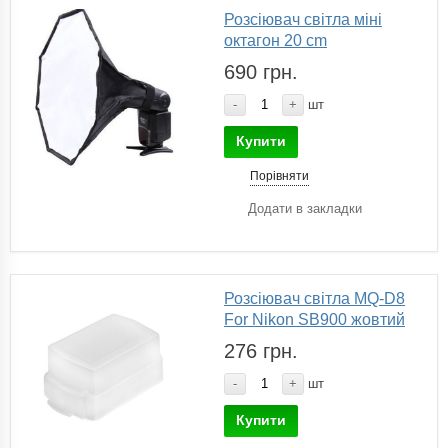
Розсіювач світла міні
октагон 20 сm
690 грн.
-
+
шт
Купити
Порівняти
Додати в закладки
Розсіювач світла MQ-D8
For Nikon SB900 жовтий
276 грн.
-
+
шт
Купити