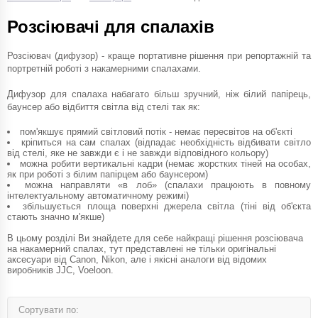
Розсіювачі для спалахів
Розсіювач (дифузор) - краще портативне рішення при репортажній та
портретній роботі з накамерними спалахами.
Дифузор для спалаха набагато більш зручний, ніж білий папірець,
баунсер або відбиття світла від стелі так як:
пом'якшує прямий світловий потік - немає пересвітов на об'єкті
кріпиться на сам спалах (відпадає необхідність відбивати світло
від стелі, яке не завжди є і не завжди відповідного кольору)
можна робити вертикальні кадри (немає жорстких тіней на особах,
як при роботі з білим папірцем або баунсером)
можна направляти «в лоб» (спалахи працюють в повному
інтелектуальному автоматичному режимі)
збільшується площа поверхні джерела світла (тіні від об'єкта
стають значно м'якше)
В цьому розділі Ви знайдете для себе найкращі рішення розсіювача
на накамерний спалах, тут представлені не тільки оригінальні
аксесуари від Canon, Nikon, але і якісні аналоги від відомих
виробників JJC, Voeloon.
Сортувати по: