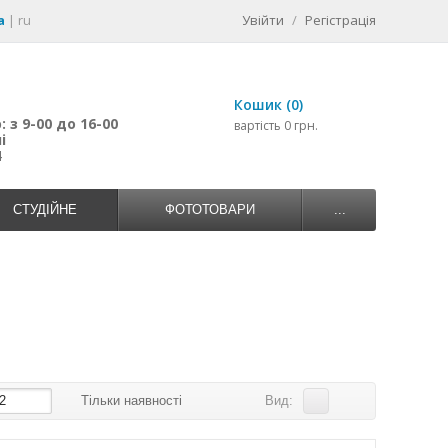
a
|
ru
Увійти
/
Регістрація
Кошик (0)
 з 9-00 до 16-00
вартість 0 грн.
і
4
СТУДІЙНЕ
ФОТОТОВАРИ
...
2
Тільки наявності
Вид: