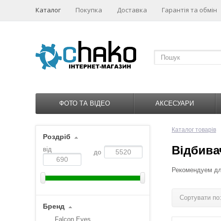
Каталог
Покупка
Доставка
Гарантія та обмін
ФОТО ТА ВІДЕО
АКСЕСУАРИ
Каталог товарів
Роздріб
Відбива
від
до
Рекомендуем дл
Сортувати по
Бренд
Falcon Eyes