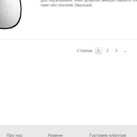
Для підсвічування тіней дозволяє використовувати сон
ламп або спалахів. Овальний.
Сторінки:
1
2
3
→
Про нас
Новини
Гуртовим клієнтам