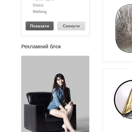
Visico
Weifeng
Рекламний блок
1
2
3
4