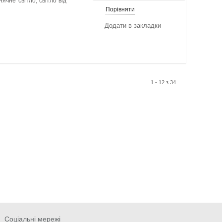
ячне світло, світло від
Порівняти
Додати в закладки
1 - 12 з 34
Соціальні мережі