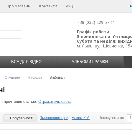
Про магазин
Контакти
Акції
u
+38 (032) 229 57 11
Графік роботи:
З понеділка по п'ятницю:
Субота та неділя: вихідн
м. Львів, вул Шевченка, 15
ВСЕ ДЛЯ ВІДЕО
АЛЬБОМИ І РАМКИ
Студійне
Насадки
Відбивачі
чі
я прочтения статью:
Отражатель света
.
Зменшення ціни
Назва Z-A
Показувати по:
:
1
Популярності