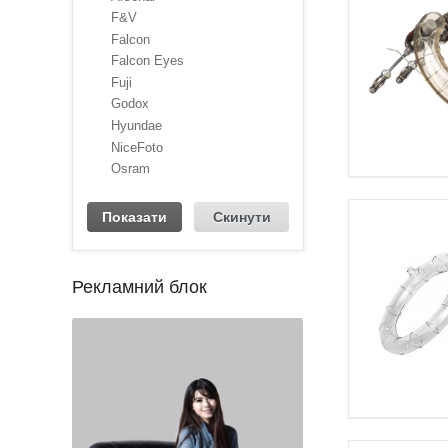
F&V
Falcon
Falcon Eyes
Fuji
Godox
Hyundae
NiceFoto
Osram
Рекламний блок
1
2
3
4