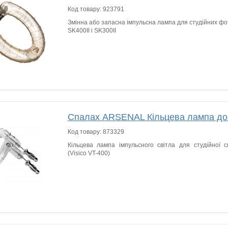
Код товару:
923791
Змінна або запасна імпульсна лампа для студійних ф
SK400II і SK300II
Спалах ARSENAL Кільцева лампа до
Код товару:
873329
Кільцева лампа імпульсного світла для студійної с
(Visico VT-400)