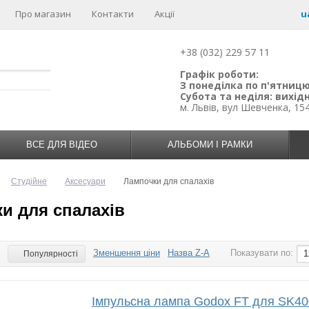
Про магазин
Контакти
Акції
u
+38 (032) 229 57 11
Графік роботи:
З понеділка по п'ятницю:
Субота та неділя: вихідн
м. Львів, вул Шевченка, 15
ВСЕ ДЛЯ ВІДЕО
АЛЬБОМИ І РАМКИ
Студійне
Аксесуари
Лампочки для спалахів
и для спалахів
Зменшення ціни
Назва Z-A
Показувати по:
:
1
Популярності
Імпульсна лампа Godox FT для SK400