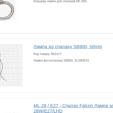
Кільцева лампа для спалахів DE-300.
Лампа до спалаху SB900, 50mm
Код товару:
862417
Лампа фотоспалаху SB900, SL580EX2
ML-28 / E27 - Спалах Falcon Лампа з
28W/E27/LHD