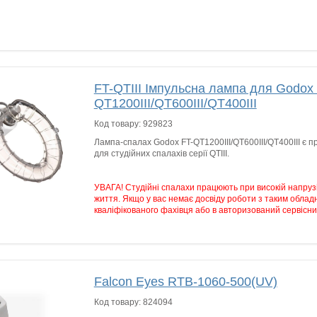
FT-QTIII Імпульсна лампа для Godox 
QT1200III/QT600III/QT400III
Код товару:
929823
Лампа-спалах Godox FT-QT1200III/QT600III/QT400III є 
для студійних спалахів серії QTIII.
УВАГА! Студійні спалахи працюють при високій напруз
життя. Якщо у вас немає досвіду роботи з таким облад
кваліфікованого фахівця або в авторизований сервісни
Falcon Eyes RTB-1060-500(UV)
Код товару:
824094