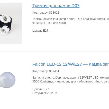
Тримач для лампи D07
Код товару:
893018
Тримач лампи four lamp holder D07 збільшує потужніс
чотирьох гнізд для ламп.
Цоколь E27.
Falcon LED-12 12/W/E27 — лампа за
Код товару:
902451
Запасна енергозберігаюча лампа 12W/E27 LED, колірн
5500 K, підійде, наприклад, для наборів постійного сві
Цоколь: E27
Потужність: 12 Вт