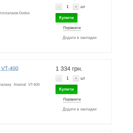
-
+
шт
отоспалахів Godox
Купити
Порівняти
Додати в закладки
 VT-400
1 334 грн.
-
+
шт
палаху Arsenal VT-400
Купити
Порівняти
Додати в закладки