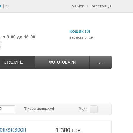
a
|
ru
Увійти
/
Регістрація
Кошик (0)
 з 9-00 до 16-00
вартість 0 грн.
і
4
СТУДІЙНЕ
ФОТОТОВАРИ
...
2
Тільки наявності
Вид:
II/SK300II
1 380 грн.