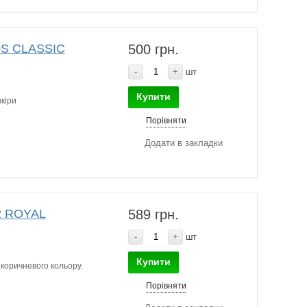
0S CLASSIC
500 грн.
-
+
шт
Купити
кіри
Порівняти
Додати в закладки
2 ROYAL
589 грн.
-
+
шт
Купити
коричневого кольору.
Порівняти