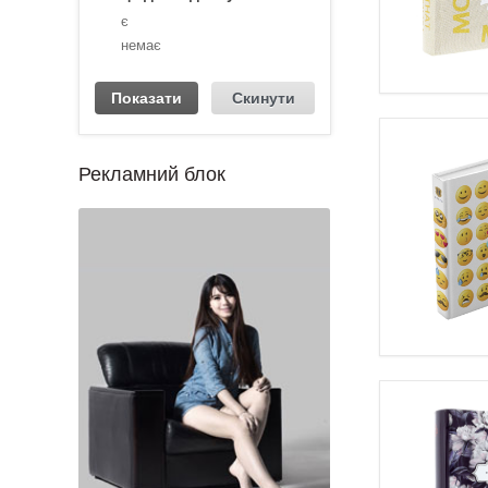
є
немає
Рекламний блок
1
2
3
4