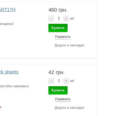
 ART17H
460 грн.
-
+
шт
кладинці!
Купити
Порівняти
Додати в закладки
k sheets
42 грн.
-
+
шт
мостійно змінювати
Купити
Порівняти
а.
Додати в закладки