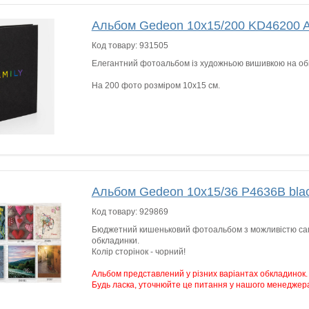
Альбом Gedeon 10х15/200 KD46200
Код товару:
931505
Елегантний фотоальбом із художньою вишивкою на об
На 200 фото розміром 10х15 см.
Альбом Gedeon 10х15/36 P4636B blac
Код товару:
929869
Бюджетний кишеньковий фотоальбом з можливістю са
обкладинки.
Колір сторінок - чорний!
Альбом представлений у різних варіантах обкладинок.
Будь ласка, уточнюйте це питання у нашого менеджер