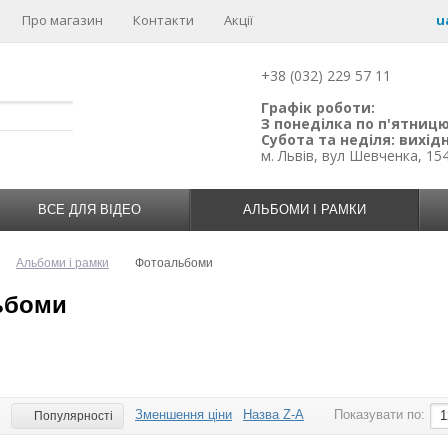
Про магазин
Контакти
Акції
u
+38 (032) 229 57 11
Графік роботи:
З понеділка по п'ятницю:
Субота та неділя: вихідн
м. Львів, вул Шевченка, 15
ВСЕ ДЛЯ ВІДЕО
АЛЬБОМИ І РАМКИ
Альбоми і рамки
Фотоальбоми
ьбоми
Зменшення ціни
Назва Z-A
Показувати по:
:
1
Популярності