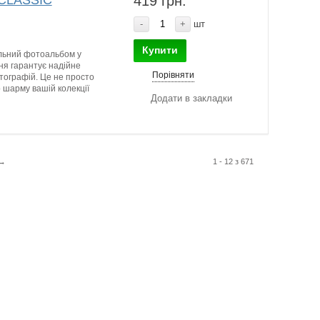
 CLASSIC
419 грн.
-
+
шт
Купити
льний фотоальбом у
ня гарантує надійне
Порівняти
тографій. Це не просто
 шарму вашій колекції
Додати в закладки
→
1 - 12 з 671