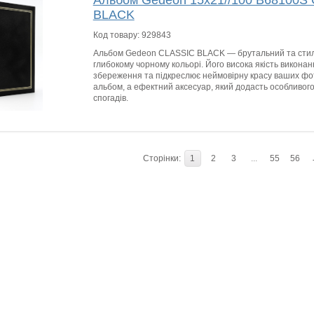
Альбом Gedeon 15х21//100 B68100S
BLACK
Код товару:
929843
Альбом Gedeon CLASSIC BLACK — брутальний та сти
глибокому чорному кольорі. Його висока якість виконан
збереження та підкреслює неймовірну красу ваших фо
альбом, а ефектний аксесуар, який додасть особливого
спогадів.
Сторінки:
1
2
3
...
55
56