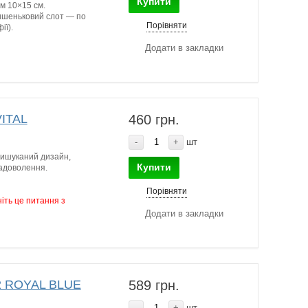
Купити
м 10×15 см.
кишеньковий слот — по
Порівняти
ії).
Додати в закладки
VITAL
460 грн.
-
+
шт
вишуканий дизайн,
Купити
адоволення.
Порівняти
іть це питання з
Додати в закладки
2 ROYAL BLUE
589 грн.
-
+
шт