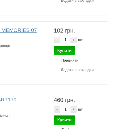
Додати в закладки
0 MEMORIES 07
102 грн.
-
+
шт
динці!
Купити
Порівняти
Додати в закладки
ART170
460 грн.
-
+
шт
динці!
Купити