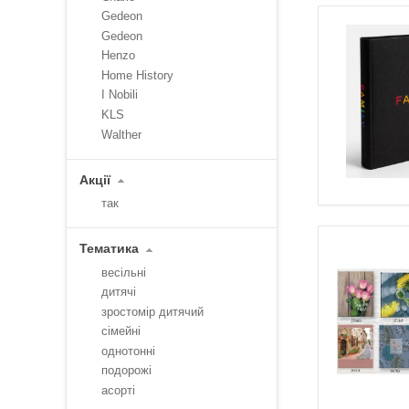
Gedeon
Gedeon
Henzo
Home History
I Nobili
KLS
Walther
Акції
так
Тематика
весільні
дитячі
зростомір дитячий
сімейні
однотонні
подорожі
асорті