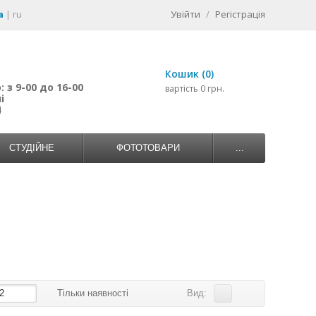
a
|
ru
Увійти
/
Регістрація
Кошик (0)
 з 9-00 до 16-00
вартість 0 грн.
і
4
СТУДІЙНЕ
ФОТОТОВАРИ
...
2
Тільки наявності
Вид: