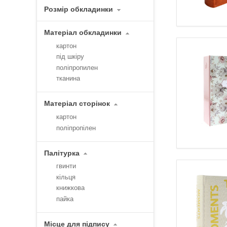
Розмір обкладинки
Матеріал обкладинки
картон
під шкіру
поліпропилен
тканина
Матеріал сторінок
картон
поліпропілен
Палітурка
гвинти
кільця
книжкова
пайка
Місце для підпису