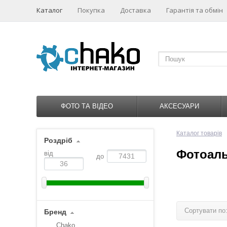
Каталог
Покупка
Доставка
Гарантія та обмін
ФОТО ТА ВІДЕО
АКСЕСУАРИ
Каталог товарів
Роздріб
Фотоал
від
до
Сортувати по
Бренд
Chako