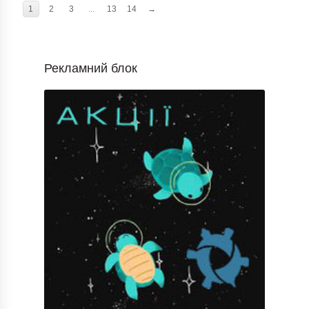
1
2
3
...
13
14
→
Рекламний блок