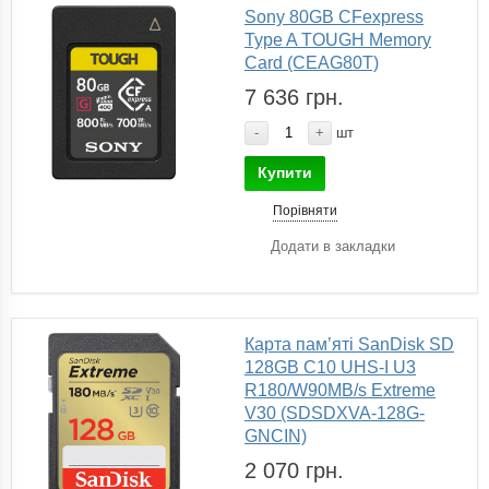
Sony 80GB CFexpress
Type A TOUGH Memory
Card (CEAG80T)
7 636 грн.
-
+
шт
Купити
Порівняти
Додати в закладки
Карта пам’яті SanDisk SD
128GB C10 UHS-I U3
R180/W90MB/s Extreme
V30 (SDSDXVA-128G-
GNCIN)
2 070 грн.