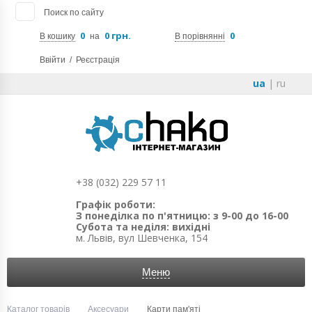
Поиск по сайту
0
0 грн.
0
В кошику
на
В порівнянні
Ввійти
/
Реєстрація
ua
|
ru
+38 (032) 229 57 11
Графік роботи:
З понеділка по п'ятницю: з 9-00 до 16-00
Субота та неділя: вихідні
м. Львів, вул Шевченка, 154
Меню
Каталог товарів
Аксесуари
Карти пам'яті