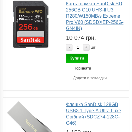
Карта пам'яті SanDisk SD
256GB C10 UHS-II U3
R280/W150MB/s Extreme
Pro V60 (SDSDXEP-256G-
GN4IN)
10 074 грн.
-
+
шт
Купити
Порівняти
Додати в закладки
Флешка SanDisk 128GB
USB3.1 Type-A Ultra Luxe
Срібний (SDCZ74-128G-
G46)