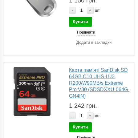
1 150 грн.
-
+
шт
Купити
Порівняти
Додати в закладки
Карта пам'яті SanDisk SD
64GB C10 UHS-I U3
R200/W90MB/s Extreme
Pro V30 (SDSDXXU-064G-
GN4IN)
1 242 грн.
-
+
шт
Купити
Порівняти