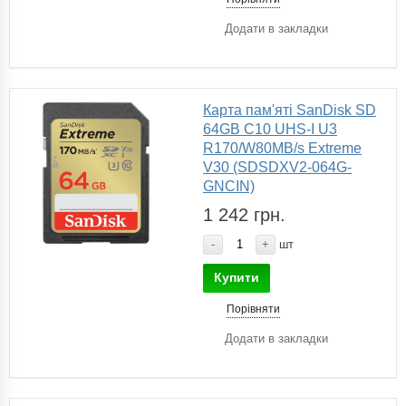
Додати в закладки
Карта пам'яті SanDisk SD
64GB C10 UHS-I U3
R170/W80MB/s Extreme
V30 (SDSDXV2-064G-
GNCIN)
1 242 грн.
-
+
шт
Купити
Порівняти
Додати в закладки