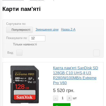
Карти пам'яті
Сортувати по:
Зменшення ціни
Назва Z-A
Популярності
Показувати по:
12
Тільки наявності
Вид:
Карта пам'яті SanDisk SD
128GB C10 UHS-II U3
R280/W100MB/s Extreme
Pro V60
5 520 грн.
-
+
шт