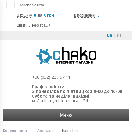
Поиск по сайту
0
0 грн.
0
В кошику
на
В порівнянні
Ввійти
/
Реєстрація
ua
|
ru
+38 (032) 229 57 11
Графік роботи:
З понеділка по п'ятницю: з 9-00 до 16-00
Субота та неділя: вихідні
м. Львів, вул Шевченка, 154
Меню
Каталог товарів
Аксесуари
Кардрідери