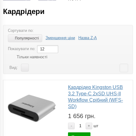
Кардрідери
Сортувати по:
Зменшення ціни
Назва Z-A
Популярності
Показувати по:
12
Тільки наявності
Вид:
Кардрідер Kingston USB
3.2 Type-C 2xSD UHS-II
Workflow Срібний (WFS-
SD)
1 656 грн.
-
+
шт