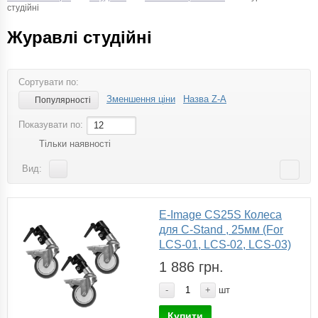
студійні
Журавлі студійні
Сортувати по:
Зменшення ціни
Назва Z-A
Популярності
Показувати по:
12
Тільки наявності
Вид:
E-Image CS25S Колеса
для C-Stand , 25мм (For
LCS-01, LCS-02, LCS-03)
1 886 грн.
-
+
шт
Купити