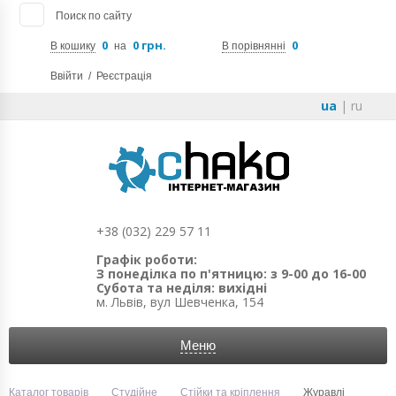
Поиск по сайту
0
0 грн.
0
В кошику
на
В порівнянні
Ввійти
/
Реєстрація
ua
|
ru
+38 (032) 229 57 11
Графік роботи:
З понеділка по п'ятницю: з 9-00 до 16-00
Субота та неділя: вихідні
м. Львів, вул Шевченка, 154
Меню
Каталог товарів
Студійне
Стійки та кріплення
Журавлі