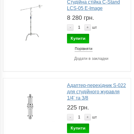
Студійна стійка C-Stand
LCS-05 E-Image
8 280 грн.
-
+
шт
Купити
Порівняти
Додати в закладки
Адаптер-перехідник S-022
для студійного журавля
1/4' та 3/8
225 грн.
-
+
шт
Купити