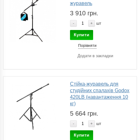
журавель
3 910 грн.
-
+
шт
Купити
Порівняти
Додати в закладки
Стійка-журавель для
студійних спалахів Godox
420LB (навантаження 10
кг)
5 664 грн.
-
+
шт
Купити