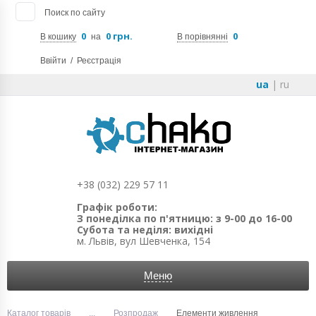
Поиск по сайту
0
0 грн.
0
В кошику
на
В порівнянні
Ввійти
/
Реєстрація
ua
|
ru
+38 (032) 229 57 11
Графік роботи:
З понеділка по п'ятницю: з 9-00 до 16-00
Субота та неділя: вихідні
м. Львів, вул Шевченка, 154
Меню
Каталог товарів
...
Розпродаж
Елементи живлення