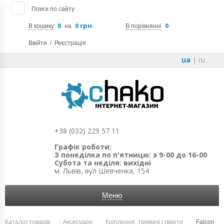
Поиск по сайту
0
0 грн.
0
В кошику
на
В порівнянні
Ввійти
/
Реєстрація
ua
|
ru
+38 (032) 229 57 11
Графік роботи:
З понеділка по п'ятницю: з 9-00 до 16-00
Субота та неділя: вихідні
м. Львів, вул Шевченка, 154
Меню
Каталог товарів
Аксесуари
Кріплення, тримачі і гвинти
Falcon