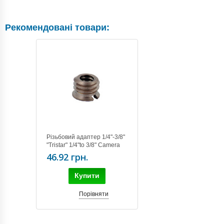
Рекомендовані товари:
Різьбовий адаптер 1/4"-3/8"
"Tristar" 1/4"to 3/8" Camera
Screw Converter
46.92 грн.
Купити
Порівняти