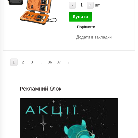
-
+
шт
Купити
Порівняти
Додати в закладки
1
2
3
...
86
87
→
Рекламний блок