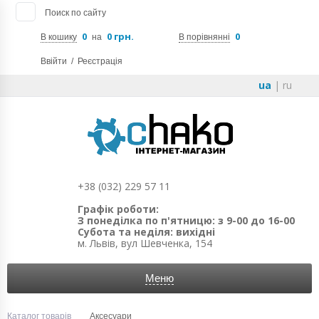
Поиск по сайту
0
0 грн.
0
В кошику
на
В порівнянні
Ввійти
/
Реєстрація
ua
|
ru
+38 (032) 229 57 11
Графік роботи:
З понеділка по п'ятницю: з 9-00 до 16-00
Субота та неділя: вихідні
м. Львів, вул Шевченка, 154
Меню
Каталог товарів
Аксесуари