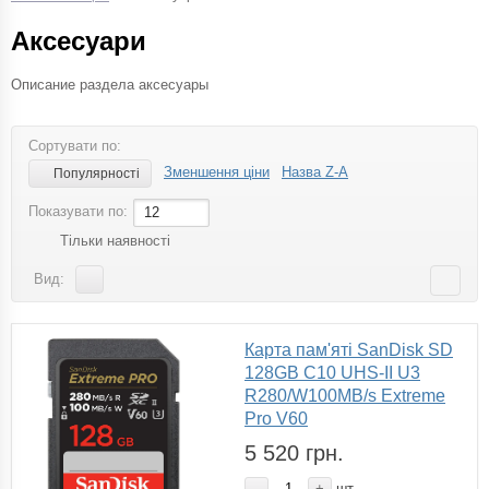
Аксесуари
Описание раздела аксесуары
Сортувати по:
Зменшення ціни
Назва Z-A
Популярності
Показувати по:
12
Тільки наявності
Вид:
Карта пам'яті SanDisk SD
128GB C10 UHS-II U3
R280/W100MB/s Extreme
Pro V60
5 520 грн.
-
+
шт