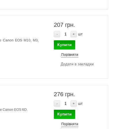
207 грн.
-
+
шт
ер Canon EOS M10, M3,
Купити
Порівняти
Додати в закладки
276 грн.
-
+
шт
ри Canon EOS 6D.
Купити
Порівняти