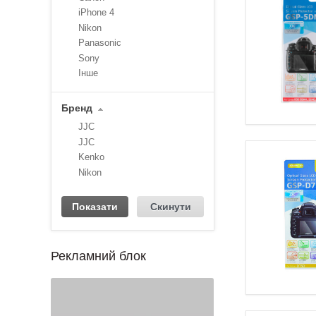
iPhone 4
Nikon
Panasonic
Sony
Інше
Бренд
JJC
JJC
Kenko
Nikon
Рекламний блок
1
2
3
4