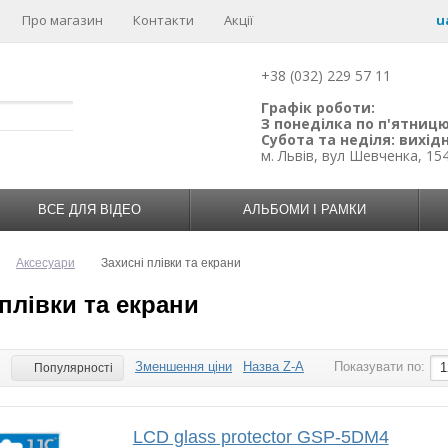
Про магазин
Контакти
Акції
u
+38 (032) 229 57 11
Графік роботи:
З понеділка по п'ятницю:
Субота та неділя: вихідн
м. Львів, вул Шевченка, 15
ВСЕ ДЛЯ ВІДЕО
АЛЬБОМИ І РАМКИ
Аксесуари
Захисні плівки та екрани
плівки та екрани
Зменшення ціни
Назва Z-A
Показувати по:
:
1
Популярності
LCD glass protector GSP-5DM4