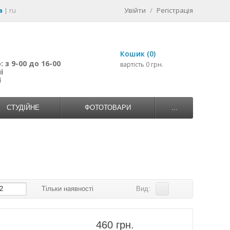
a
|
ru
Увійти
/
Регістрація
Кошик (0)
 з 9-00 до 16-00
вартість 0 грн.
і
4
СТУДІЙНЕ
ФОТОТОВАРИ
...
2
Тільки наявності
Вид:
460 грн.