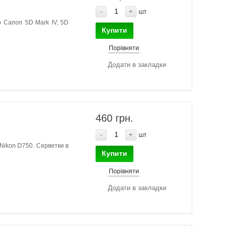
-
+
шт
р Canon 5D Mark IV, 5D
Купити
Порівняти
Додати в закладки
460 грн.
-
+
шт
 Nikon D750. Серветки в
Купити
Порівняти
Додати в закладки