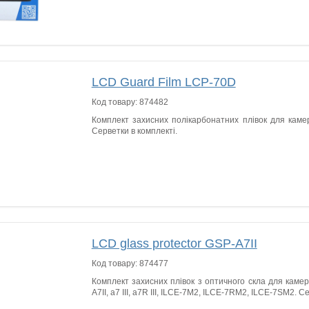
LCD Guard Film LCP-70D
Код товару:
874482
Комплект захисних полікарбонатних плівок для кам
Серветки в комплекті.
LCD glass protector GSP-A7II
Код товару:
874477
Комплект захисних плівок з оптичного скла для камер S
A7II, a7 III, a7R III, ILCE-7M2, ILCE-7RM2, ILCE-7SM2. С