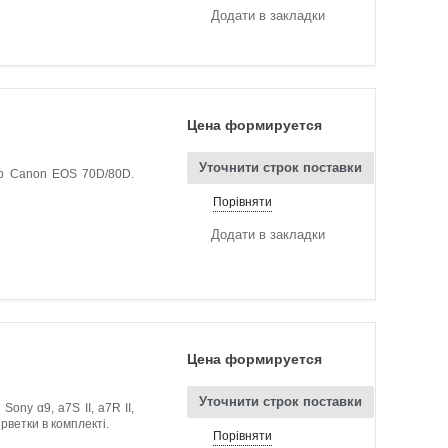
Додати в закладки
Цена формируется
Уточнити строк поставки
ер Canon EOS 70D/80D.
Порівняти
Додати в закладки
Цена формируется
Уточнити строк поставки
ony α9, a7S II, a7R II,
ерветки в комплекті.
Порівняти