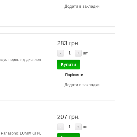
Додати в закладки
283 грн.
-
+
шт
гшує перегляд дисплея
Купити
Порівняти
Додати в закладки
207 грн.
-
+
шт
р Panasonic LUMIX GH4,