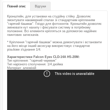
Повний опис
Відгуки
Кронштейн, для установки на студійну стійку. Дозволяє
змонтувати накамерний спалах зі стандартним кріпленням
"гарячий башмак". Гніздо для фотозонтів. Кронштейн дозволяє
змінювати кут нахилу і фіксувати систему в потрібному
положенні. Всі елементи кріпляться за допомогою надійних
гвинтових затискачів.
* Кріплення "гарячий башмак" можна демонтувати і встановити
на його місце інший аксесуар використовує стандартне
різьбове з'єднання 1/4.
Характеристики Falcon Eyes CLD-14A HS-20M:
Тип кріплення: "гарячий черевик"
Тип нарізного сполучення: 1/4 дюйма
Матеріал: алюміній