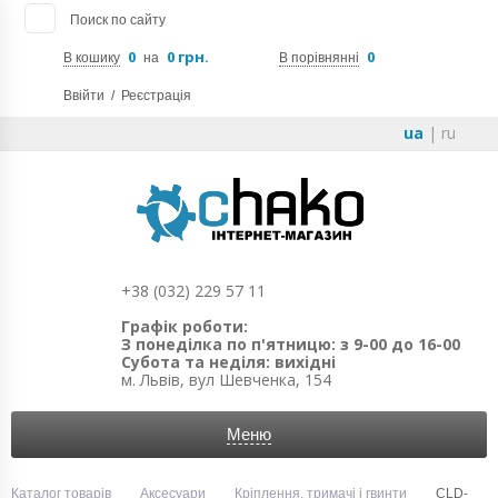
Поиск по сайту
0
0 грн.
0
В кошику
на
В порівнянні
Ввійти
/
Реєстрація
ua
|
ru
+38 (032) 229 57 11
Графік роботи:
З понеділка по п'ятницю: з 9-00 до 16-00
Субота та неділя: вихідні
м. Львів, вул Шевченка, 154
Меню
Каталог товарів
Аксесуари
Кріплення, тримачі і гвинти
CLD-