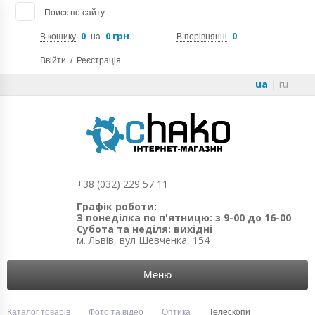
Поиск по сайту
0
0 грн.
0
В кошику
на
В порівнянні
Ввійти
/
Реєстрація
ua
|
ru
+38 (032) 229 57 11
Графік роботи:
З понеділка по п'ятницю: з 9-00 до 16-00
Субота та неділя: вихідні
м. Львів, вул Шевченка, 154
Меню
Каталог товарів
Фото та відео
Оптика
Телескопи