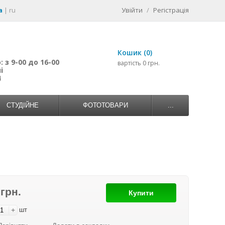
a
|
ru
Увійти
/
Регістрація
Кошик (0)
 з 9-00 до 16-00
вартість 0 грн.
і
4
СТУДІЙНЕ
ФОТОТОВАРИ
...
 грн.
Купити
+
шт