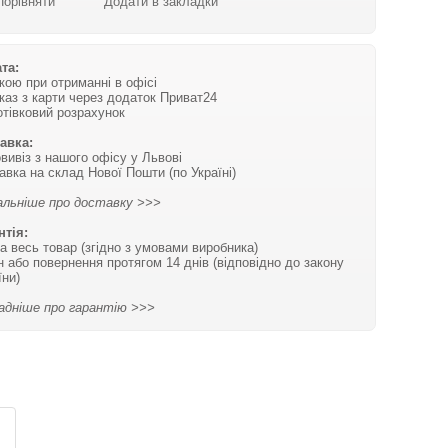
Порівняти
Додати в закладки
та:
вкою при отриманні в офісі
каз з карти через додаток Приват24
отівковий розрахунок
авка:
вивіз з нашого офісу у Львові
авка на склад Нової Пошти (по Україні)
льніше про доставку >>>
нтія:
на весь товар (згідно з умовами виробника)
н або повернення протягом 14 днів (відповідно до закону
їни)
адніше про гарантію >>>