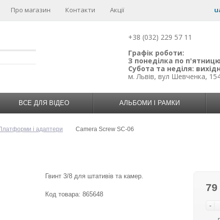
Про магазин
Контакти
Акції
u
+38 (032) 229 57 11
Графік роботи:
З понеділка по п'ятницю:
Субота та неділя: вихідн
м. Львів, вул Шевченка, 15
ВСЕ ДЛЯ ВІДЕО
АЛЬБОМИ І РАМКИ
Платформи і адаптери
Camera Screw SC-06
Гвинт 3/8 для штативів та камер.
79
Код товара:
865648
-