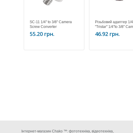
SC-11 1/4" to 3/8" Camera
Різьбовий адаптер 1/4"
Screw Converter
"Tristar" 1/4"to 3/8" Ca
Screw Converter
55.20 грн.
46.92 грн.
Інтернет-магазин Chako ™: фототехніка, відеотехніка,