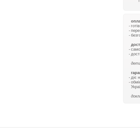
опла
готі
пере
безг
дост
само
дост
дета
гара
діє 
обмі
Укра
докл