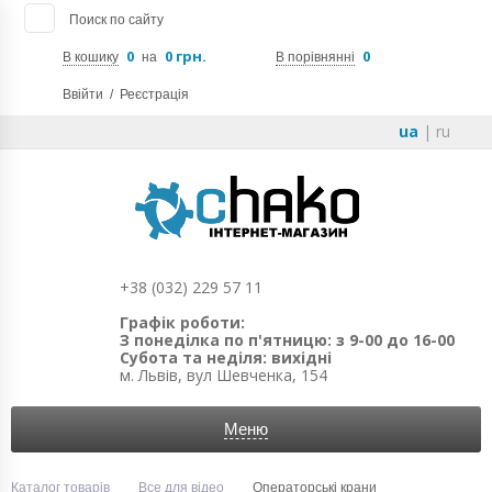
Поиск по сайту
0
0 грн.
0
В кошику
на
В порівнянні
Ввійти
/
Реєстрація
ua
|
ru
+38 (032) 229 57 11
Графік роботи:
З понеділка по п'ятницю: з 9-00 до 16-00
Субота та неділя: вихідні
м. Львів, вул Шевченка, 154
Меню
Каталог товарів
Все для відео
Операторські крани