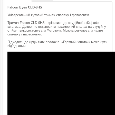
Falcon Eyes CLD-9HS
Універсальний кутовий тримач спалаху і фотозонтів.
Тримач Falcon CLD-9HS - кріпитися до студійної стійці або
штатива. Дозволяє встановити накамерний спалах на студійну
стійку і використовувати Фотозонт. Можна регулювати нахил
спалаху і парасольки.
Підходить до будь-яких спалахів. «Гарячий башмак» може бути
від'єднаний.