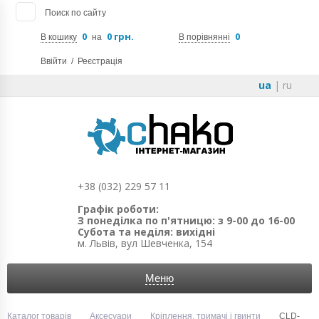
Поиск по сайту
0
0 грн.
0
В кошику
на
В порівнянні
Ввійти
/
Реєстрація
ua
|
ru
+38 (032) 229 57 11
Графік роботи:
З понеділка по п'ятницю: з 9-00 до 16-00
Субота та неділя: вихідні
м. Львів, вул Шевченка, 154
Меню
Каталог товарів
Аксесуари
Кріплення, тримачі і гвинти
CLD-