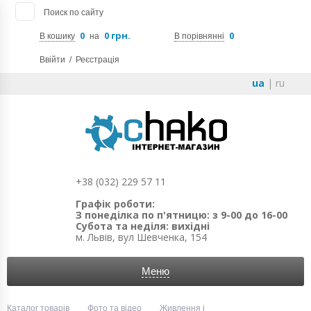
Поиск по сайту
0
0 грн.
0
В кошику
на
В порівнянні
Ввійти
/
Реєстрація
ua
|
ru
+38 (032) 229 57 11
Графік роботи:
З понеділка по п'ятницю: з 9-00 до 16-00
Субота та неділя: вихідні
м. Львів, вул Шевченка, 154
Меню
Каталог товарів
Фото та відео
Живлення і