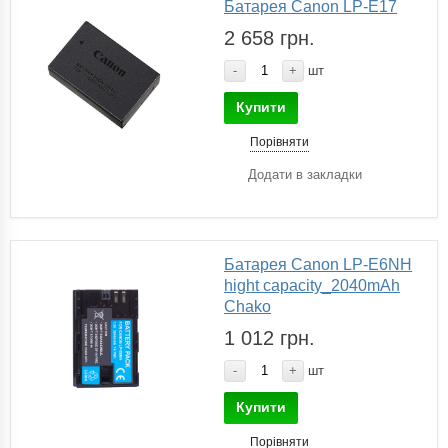
Батарея Canon LP-E17
2 658 грн.
-
+
шт
Купити
Порівняти
Додати в закладки
Батарея Canon LP-E6NH
hight capacity_2040mAh
Chako
1 012 грн.
-
+
шт
Купити
Порівняти