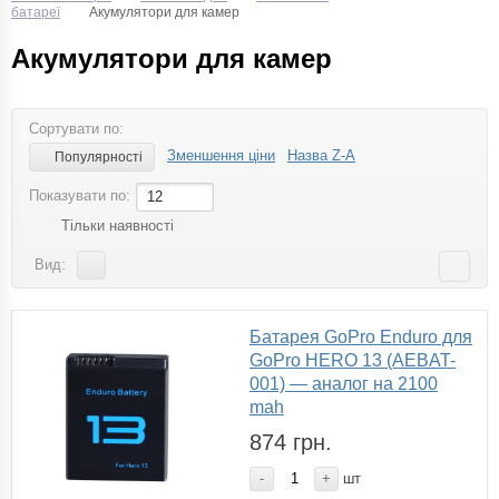
батареї
Акумулятори для камер
Акумулятори для камер
Сортувати по:
Зменшення ціни
Назва Z-A
Популярності
Показувати по:
12
Тільки наявності
Вид:
Батарея GoPro Enduro для
GoPro HERO 13 (AEBAT-
001) — аналог на 2100
mah
874 грн.
-
+
шт