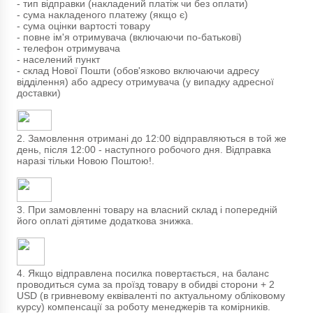
- тип відправки (накладений платіж чи без оплати)
- сума накладеного платежу (якщо є)
- сума оцінки вартості товару
- повне ім'я отримувача (включаючи по-батькові)
- телефон отримувача
- населений пункт
- склад Нової Пошти (обов'язково включаючи адресу
відділення) або адресу отримувача (у випадку адресної
доставки)
2. Замовлення отримані до 12:00 відправляються в той же
день, після 12:00 - наступного робочого дня. Відправка
наразі тільки Новою Поштою!.
3. При замовленні товару на власний склад і попередній
його оплаті діятиме додаткова знижка.
4. Якщо відправлена посилка повертається, на баланс
проводиться сума за проїзд товару в обидві сторони + 2
USD (в гривневому еквіваленті по актуальному обліковому
курсу) компенсації за роботу менеджерів та комірників.