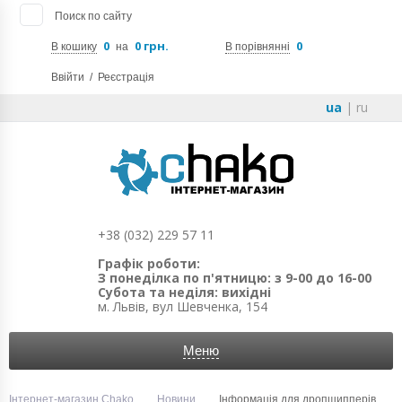
Поиск по сайту
0
0 грн.
0
В кошику
на
В порівнянні
Ввійти
/
Реєстрація
ua
|
ru
+38 (032) 229 57 11
Графік роботи:
З понеділка по п'ятницю: з 9-00 до 16-00
Субота та неділя: вихідні
м. Львів, вул Шевченка, 154
Меню
Інтернет-магазин Chako
Новини
Інформація для дропшипперів