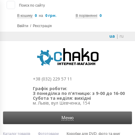
Поиск по сайту
0
0 грн.
0
В кошику
на
В порівнянні
Ввійти
/
Реєстрація
ua
|
ru
+38 (032) 229 57 11
Графік роботи:
З понеділка по п'ятницю: з 9-00 до 16-00
Субота та неділя: вихідні
м. Львів, вул Шевченка, 154
Меню
Каталог товарів
Фототовари
Коробки для DVD, фото та книг