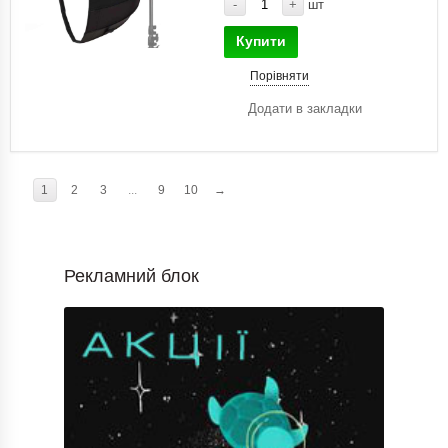
-
+
шт
Купити
Порівняти
Додати в закладки
1
2
3
...
9
10
→
Рекламний блок