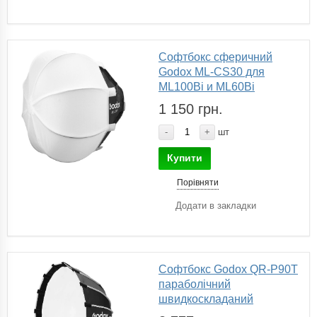
Софтбокс сферичний
Godox ML-CS30 для
ML100Bi и ML60Bi
1 150 грн.
-
+
шт
Купити
Порівняти
Додати в закладки
Софтбокс Godox QR-P90T
параболічний
швидкоскладаний