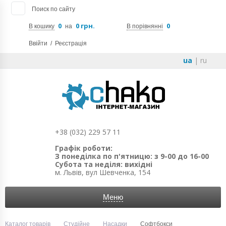
Поиск по сайту
0
0 грн.
0
В кошику
на
В порівнянні
Ввійти
/
Реєстрація
ua
|
ru
+38 (032) 229 57 11
Графік роботи:
З понеділка по п'ятницю: з 9-00 до 16-00
Субота та неділя: вихідні
м. Львів, вул Шевченка, 154
Меню
Каталог товарів
Студійне
Насадки
Софтбокси