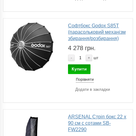
Софтбокс Godox S85T
(парасольковий механізм
збирання/розбирання)
4 278 грн.
-
+
шт
Купити
Порівняти
Додати в закладки
ARSENAL Стріп бокс 22 х
90 см с сотами SB-
FW2290