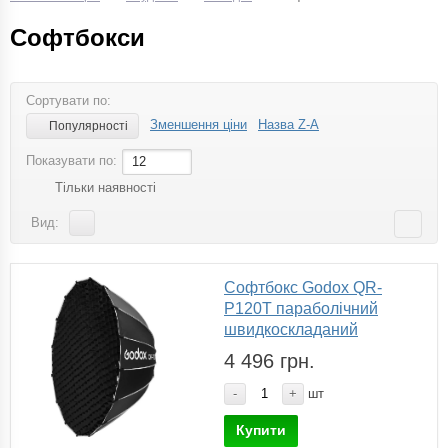
Софтбокси
Сортувати по:
Зменшення ціни
Назва Z-A
Популярності
Показувати по:
12
Тільки наявності
Вид:
Софтбокс Godox QR-
P120T параболічний
швидкоскладаний
4 496 грн.
-
+
шт
Купити