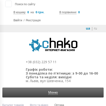
Поиск по сайту
0
0 грн.
0
В кошику
на
В порівнянні
Ввійти
/
Реєстрація
ua
|
ru
+38 (032) 229 57 11
Графік роботи:
З понеділка по п'ятницю: з 9-00 до 16-00
Субота та неділя: вихідні
м. Львів, вул Шевченка, 154
Меню
Каталог товарів
Фото та відео
Оптика