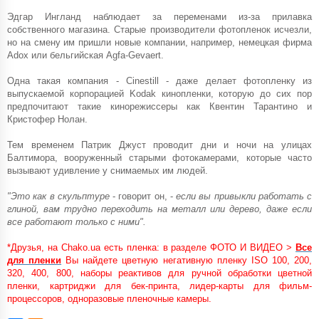
Эдгар Ингланд наблюдает за переменами из-за прилавка
собственного магазина. Старые производители фотопленок исчезли,
но на смену им пришли новые компании, например, немецкая фирма
Adox или бельгийская Agfa-Gevaert.
Одна такая компания - Cinestill - даже делает фотопленку из
выпускаемой корпорацией Kodak кинопленки, которую до сих пор
предпочитают такие кинорежиссеры как Квентин Тарантино и
Кристофер Нолан.
Тем временем Патрик Джуст проводит дни и ночи на улицах
Балтимора, вооруженный старыми фотокамерами, которые часто
вызывают удивление у снимаемых им людей.
"Это как в скульптуре
- говорит он, -
если вы привыкли работать с
глиной, вам трудно переходить на металл или дерево, даже если
все работают только с ними".
*Друзья, на Chako.ua есть пленка: в разделе ФОТО И ВИДЕО >
Все
для пленки
Вы найдете цветную негативную пленку ISO 100, 200,
320, 400, 800, наборы реактивов для ручной обработки цветной
пленки, картриджи для бек-принта, лидер-карты для фильм-
процессоров, одноразовые пленочные камеры.