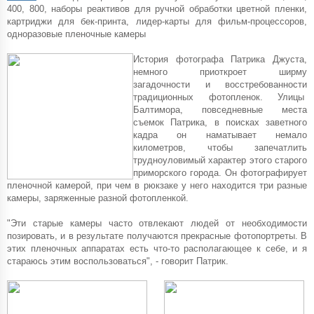
400, 800, наборы реактивов для ручной обработки цветной пленки,
картриджи для бек-принта, лидер-карты для фильм-процессоров,
одноразовые пленочные камеры
История фотографа Патрика Джуста,
немного приоткроет ширму
загадочности и восстребованности
традиционных фотопленок. Улицы
Балтимора, повседневные места
съемок Патрика, в поисках заветного
кадра он наматывает немало
километров, чтобы запечатлить
трудноуловимый характер этого старого
приморского города. Он фотографирует
пленочной камерой, при чем в рюкзаке у него находится три разные
камеры, заряженные разной фотопленкой.
"Эти старые камеры часто отвлекают людей от необходимости
позировать, и в результате получаются прекрасные фотопортреты. В
этих пленочных аппаратах есть что-то располагающее к себе, и я
стараюсь этим воспользоваться", - говорит Патрик.