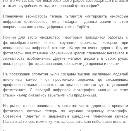
Но что же заставляет некоторых фотографов возвращаться к старым
и таким неудобным методам пленочной фотографии?
Пленочную зернистость теперь пытаются имитировать некоторые
цифровые фотосервисы типа Instagram, далеко зашли в этом
направлении инжинеры цифровых камер Fujifilm.
Причин для этого множество. Некоторым приходится работать с
фотоизображениями очень крупного формата, которые при
использовании цифровой техники обходятся очень дорого. Другие
фотографы любят менее насыщенные краски пленочных негативов и
зернистость изображений. Другие желают держать в своих руках
весь процесс фотографирования, от съемки до проявки и печати.
На протяжении столетия были созданы тысячи различных моделей
пленочных камер - от простейших зеркалок до сложнейших
профессиональных аппаратов, которые проложили путь к цифровой
фототехнике. С победой цифровой фотографии многие из этих
старых камер оказались забытыми или проданными.
На рынке теперь появилось множество часто дорогих в прошлом
фотокамер, которые теперь по карману рядовому фотографу.
Советские "Зениты" и знаменитые шведские пленочные камеры
Hasselblad теперь можно купить за сравнительно небольшие деньги.