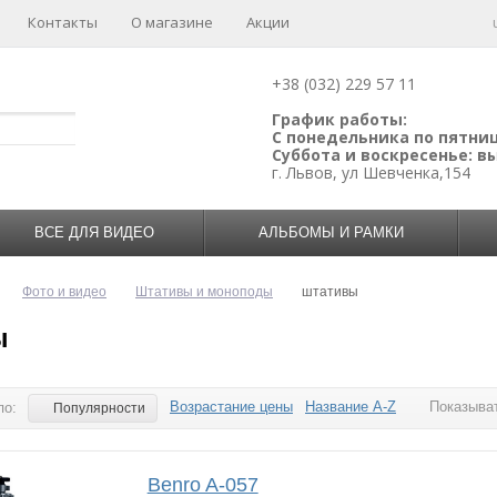
Контакты
О магазине
Акции
+38 (032) 229 57 11
График работы:
С понедельника по пятницу
Суббота и воскресенье: 
г. Львов, ул Шевченка,154
ВСЕ ДЛЯ ВИДЕО
АЛЬБОМЫ И РАМКИ
Фото и видео
Штативы и моноподы
штативы
ы
Возрастание цены
Название A-Z
Показыват
по:
Популярности
Benro A-057