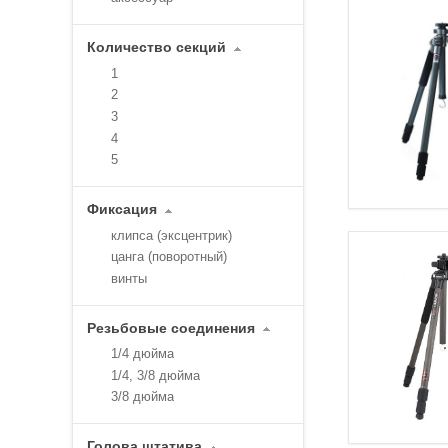
Количество секций
1
2
3
4
5
Фиксация
клипса (эксцентрик)
цанга (поворотный)
винты
Резьбовые соединения
1/4 дюйма
1/4, 3/8 дюйма
3/8 дюйма
Голова штатива