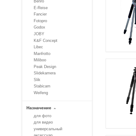
Benro
E-Reise
Fancier
Fotopro
Godox
JOBY
K&F Concept
Libec
Manfrotto
Miliboo
Peak Design
Slidekamera
Slik
Stabicam
Weifeng
Назначение
для фото
для видео
универсальный
аксессуар