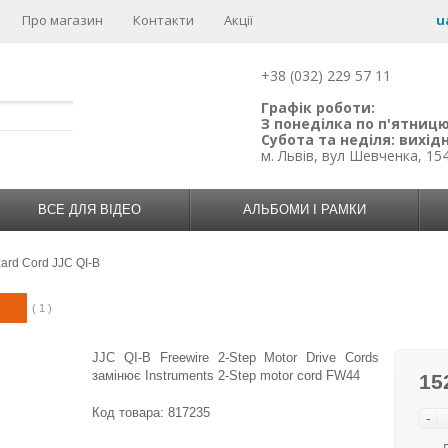
Про магазин
Контакти
Акції
u
+38 (032) 229 57 11
Графік роботи:
З понеділка по п'ятницю:
Субота та неділя: вихідн
м. Львів, вул Шевченка, 15
ВСЕ ДЛЯ ВІДЕО
АЛЬБОМИ І РАМКИ
ard Cord JJC QI-B
( 1 )
JJC QI-B Freewire 2-Step Motor Drive Cords
замінює Instruments 2-Step motor cord FW44
15
Код товара:
817235
-