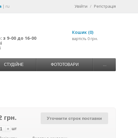
a
|
ru
Увійти
/
Регістрація
Кошик (0)
 з 9-00 до 16-00
вартість 0 грн.
і
4
СТУДІЙНЕ
ФОТОТОВАРИ
...
2 грн.
Уточнити строк поставки
+
шт