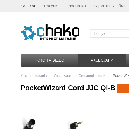
Каталог
Покупка
Доставка
Гарантія та обмін
ФОТО ТА ВІДЕО
АКСЕСУАРИ
Каталог товарів
Аксесуари
Синхронізатори
PocketWiz
PocketWizard Cord JJC QI-B