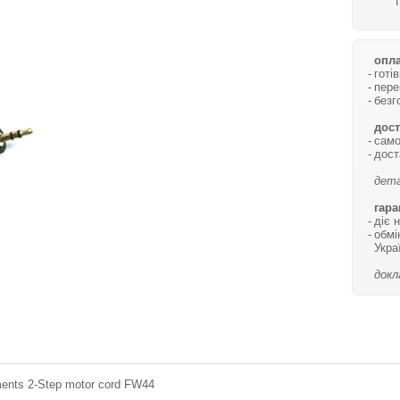
опла
готі
пере
безг
дост
само
дост
дета
гара
діє 
обмі
Укра
докл
ments 2-Step motor cord FW44