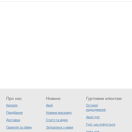
Про нас
Новини
Гуртовим клієнтам
Каталог
Акції
Останні
надходження
Придбання
Новини магазину
Акції гурт
Доставка
Статті та відео
Гурт, що очікується
Гарантія та обмін
Зв'язатися з нами
Інфа для