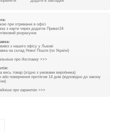
Порівняти
Додати в закладки
та:
вкою при отриманні в офісі
каз з карти через додаток Приват24
отівковий розрахунок
авка:
вивіз з нашого офісу у Львові
авка на склад Нової Пошти (по Україні)
льніше про доставку >>>
нтія:
на весь товар (згідно з умовами виробника)
н або повернення протягом 14 днів (відповідно до закону
їни)
адніше про гарантію >>>