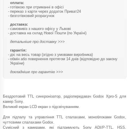
оплата:
готівкою при отриманні в офісі
переказ з карти через додаток Приват24
безготівковий розрахунок
доставка:
самовивіз з нашого офісу у Львові
доставка на склад Нової Пошти (по Україні)
детальніше про доставку >>>
гарантія:
діє на весь товар (згідно з умовами виробника)
обмін або повернення протягом 14 днів (відповідно до закону
України)
докладніше про гарантію >>>
Бездротовий TTL синхронізатор, радіопередавач Godox Xpro-S для
камер Sony.
Великий екран LCD екран з підсвічуванням.
Для підпалу та управління TTL спалахами, моноблоками Godox,
чуттєвими спалахами Godox.
Сумісний з камерами, які підтримують Sony ADI/P-TTL, HSS,