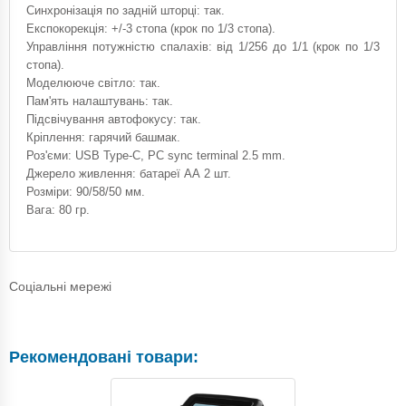
Синхронізація по задній шторці: так.
Експокорекція: +/-3 стопа (крок по 1/3 стопа).
Управління потужністю спалахів: від 1/256 до 1/1 (крок по 1/3
стопа).
Моделююче світло: так.
Пам'ять налаштувань: так.
Підсвічування автофокусу: так.
Кріплення: гарячий башмак.
Роз'єми: USB Type-C, PC sync terminal 2.5 mm.
Джерело живлення: батареї АА 2 шт.
Розміри: 90/58/50 мм.
Вага: 80 гр.
Соціальні мережі
Рекомендовані товари: