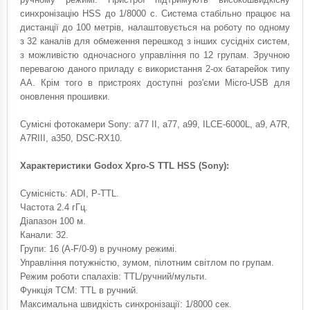
синхронізацію HSS до 1/8000 с. Система стабільно працює на
дистанції до 100 метрів, налаштовується на роботу по одному
з 32 каналів для обмеження перешкод з інших сусідніх систем,
з можливістю одночасного управління по 12 групам. Зручною
перевагою даного приладу є використання 2-ох батарейок типу
АА. Крім того в пристроях доступні роз'єми Micro-USB для
оновлення прошивки.
Сумісні фотокамери Sony: a77 II, a77, a99, ILCE-6000L, a9, A7R,
A7RIII, a350, DSC-RX10.
Характеристики Godox Xpro-S TTL HSS (Sony):
Сумісність: ADI, P-TTL.
Частота 2.4 гГц.
Діапазон 100 м.
Канали: 32.
Групи: 16 (A-F/0-9) в ручному режимі.
Управління потужністю, зумом, пілотним світлом по групам.
Режим роботи спалахів: TTL/ручний/мульти.
Функція TCM: TTL в ручний.
Максимальна швидкість синхронізації: 1/8000 сек.