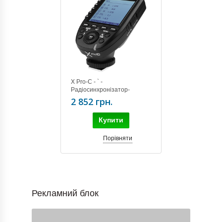
X Pro-C - ` -
Радіосинхронізатор-
передатчик X Pro-Canon
2 852 грн.
TTL
Купити
Порівняти
Рекламний блок