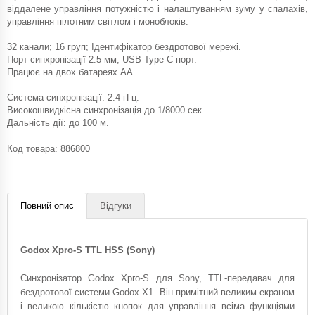
віддалене управління потужністю і налаштуванням зуму у спалахів,
управління пілотним світлом і моноблоків.
32 канали; 16 груп; Ідентифікатор бездротової мережі.
Порт синхронізації 2.5 мм; USB Type-C порт.
Працює на двох батареях АА.
Система синхронізації: 2.4 гГц.
Високошвидкісна синхронізація до 1/8000 сек.
Дальність дії: до 100 м.
Код товара:
886800
Повний опис
Відгуки
Godox Xpro-S TTL HSS (Sony)
Синхронізатор Godox Xpro-S для Sony, TTL-передавач для
бездротової системи Godox X1. Він примітний великим екраном
і великою кількістю кнопок для управління всіма функціями