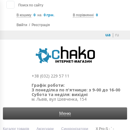
Поиск по сайту
0
0 грн.
0
В кошику
на
В порівнянні
Ввійти
/
Реєстрація
ua
|
ru
+38 (032) 229 57 11
Графік роботи:
З понеділка по п'ятницю: з 9-00 до 16-00
Субота та неділя: вихідні
м. Львів, вул Шевченка, 154
Меню
Каталог товарів
Аксесуари
Синхронізатори
X Pro-S - ` -