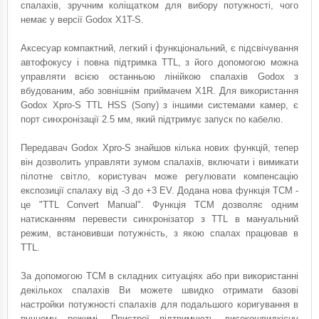
спалахів, зручним коліщатком для вибору потужності, чого
немає у версії Godox X1T-S.
Аксесуар компактний, легкий і функціональний, є підсвічування
автофокусу і повна підтримка TTL, з його допомогою можна
управляти всією останньою лінійкою спалахів Godox з
вбудованим, або зовнішнім приймачем X1R. Для використання
Godox Xpro-S TTL HSS (Sony) з іншими системами камер, є
порт синхронізації 2.5 мм, який підтримує запуск по кабелю.
Передавач Godox Xpro-S знайшов кілька нових функцій, тепер
він дозволить управляти зумом спалахів, включати і вимикати
пілотне світло, користувач може регулювати компенсацію
експозиції спалаху від -3 до +3 EV. Додана нова функція TCM -
це "TTL Convert Manual". Функція TCM дозволяє одним
натисканням перевести синхронізатор з TTL в мануальний
режим, встановивши потужність, з якою спалах працював в
TTL.
За допомогою TCM в складних ситуаціях або при використанні
декількох спалахів Ви можете швидко отримати базові
настройки потужності спалахів для подальшого коригування в
ручному режимі. Пристрої підтримують високошвидкісну