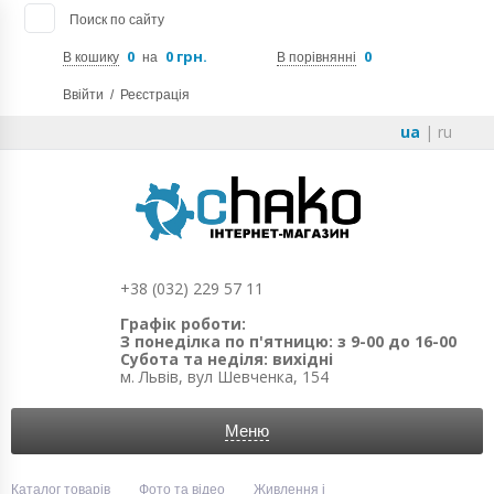
Поиск по сайту
0
0 грн.
0
В кошику
на
В порівнянні
Ввійти
/
Реєстрація
ua
|
ru
+38 (032) 229 57 11
Графік роботи:
З понеділка по п'ятницю: з 9-00 до 16-00
Субота та неділя: вихідні
м. Львів, вул Шевченка, 154
Меню
Каталог товарів
Фото та відео
Живлення і