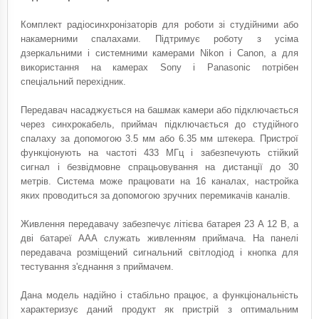
Комплект радіосинхронізаторів для роботи зі студійними або
накамерними спалахами. Підтримує роботу з усіма
дзеркальними і системними камерами Nikon і Canon, а для
використання на камерах Sony і Panasonic потрібен
спеціальний перехідник.
Передавач насаджується на башмак камери або підключається
через синхрокабель, приймач підключається до студійного
спалаху за допомогою 3.5 мм або 6.35 мм штекера. Пристрої
функціонують на частоті 433 МГц і забезпечують стійкий
сигнал і безвідмовне спрацьовування на дистанції до 30
метрів. Система може працювати на 16 каналах, настройка
яких проводиться за допомогою зручних перемикачів каналів.
Живлення передавачу забезпечує літієва батарея 23 А 12 В, а
дві батареї ААА служать живленням приймача. На панелі
передавача розміщений сигнальний світлодіод і кнопка для
тестування з'єднання з приймачем.
Дана модель надійно і стабільно працює, а функціональність
характеризує даний продукт як пристрій з оптимальним