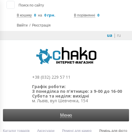
Поиск по сайту
0
0 грн.
0
В кошику
на
В порівнянні
Ввійти
/
Реєстрація
ua
|
ru
+38 (032) 229 57 11
Графік роботи:
З понеділка по п'ятницю: з 9-00 до 16-00
Субота та неділя: вихідні
м. Львів, вул Шевченка, 154
Меню
Каталог товарів
Аксесуари
Ремені для камер
Ремінь для фото