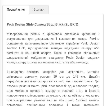
Повний опис
Відгуки
Peak Design Slide Camera Strap Black (SL-BK-3)
Універсальний ремінь з фірмовою системою кріплення і
регулювання для дзеркальних і компактних камер. Ремінь
оснащений запатентованою системою карабінів Peak Design
Anchor Link, що дозволяє швидко від'єднати камеру або
замінити її на інший апарат. Також в комплект включений
швидкознімний майданчик стандарту Peak Design завдяки
якому камеру можна встановити на штатив або монопод.
Інноваційна система настройки дає можливість миттєво
змінювати довжину ременя 99 см до 145 см. Дизайн
передбачає носіння камери як на шиї, так і через плече. Дві
сторони ременя мають різні властивості: одна сторона гладка,
щоб мобільно привести камеру в робочий стан, а інша з
нанесеними силіконовими смужками, які запобігають ковзанню
при використанні ременя на шиї або плечі. Якісний нейлон
армований спеціальним волокном і може витримати