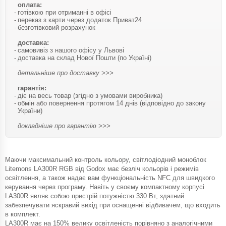
оплата:
готівкою при отриманні в офісі
переказ з карти через додаток Приват24
безготівковий розрахунок
доставка:
самовивіз з нашого офісу у Львові
доставка на склад Нової Пошти (по Україні)
детальніше про доставку >>>
гарантія:
діє на весь товар (згідно з умовами виробника)
обмін або повернення протягом 14 днів (відповідно до закону
України)
докладніше про гарантію >>>
Маючи максимальний контроль кольору, світлодіодний моноблок
Litemons LA300R RGB від Godox має безліч кольорів і режимів
освітлення, а також надає вам функціональність NFC для швидкого
керування через програму. Навіть у своєму компактному корпусі
LA300R являє собою пристрій потужністю 330 Вт, здатний
забезпечувати яскравий вихід при оснащенні відбивачем, що входить
в комплект.
LA300R має на 150% велику освітленість порівняно з аналогічними