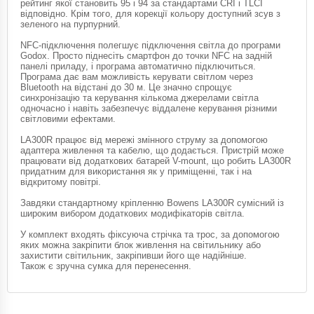
рейтинг якої становить 95 і 94 за стандартами CRI і TLCI
відповідно. Крім того, для корекції кольору доступний зсув з
зеленого на пурпурний.
NFC-підключення полегшує підключення світла до програми
Godox. Просто піднесіть смартфон до точки NFC на задній
панелі приладу, і програма автоматично підключиться.
Програма дає вам можливість керувати світлом через
Bluetooth на відстані до 30 м. Це значно спрощує
синхронізацію та керування кількома джерелами світла
одночасно і навіть забезпечує віддалене керування різними
світловими ефектами.
LA300R працює від мережі змінного струму за допомогою
адаптера живлення та кабелю, що додається. Пристрій може
працювати від додаткових батарей V-mount, що робить LA300R
придатним для використання як у приміщенні, так і на
відкритому повітрі.
Завдяки стандартному кріпленню Bowens LA300R сумісний із
широким вибором додаткових модифікаторів світла.
У комплект входять фіксуюча стрічка та трос, за допомогою
яких можна закріпити блок живлення на світильнику або
захистити світильник, закріпивши його ще надійніше.
Також є зручна сумка для перенесення.