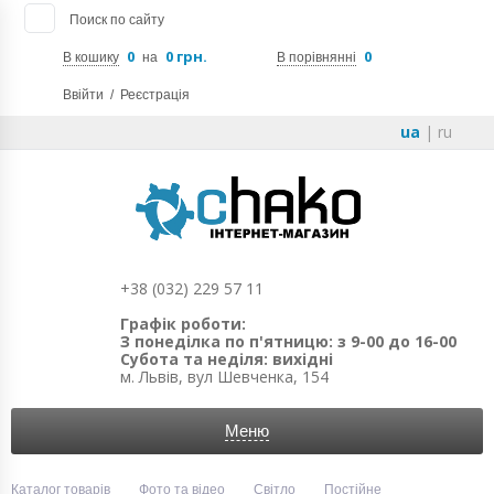
Поиск по сайту
0
0 грн.
0
В кошику
на
В порівнянні
Ввійти
/
Реєстрація
ua
|
ru
+38 (032) 229 57 11
Графік роботи:
З понеділка по п'ятницю: з 9-00 до 16-00
Субота та неділя: вихідні
м. Львів, вул Шевченка, 154
Меню
Каталог товарів
Фото та відео
Світло
Постійне