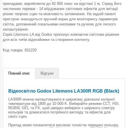
приладами, виробляючи до 92 900 люкс на відстані 1 м. Серед його
численних переваг - 14 вбудованих світлових ефектів для імітації
різних творчих сцен та можливість затемнення. На задній панелі
пристрою знаходиться зручний екран для моніторингу параметрів
світла, доповнений локальними кнопками та ручкою для легкого
налаштування.
Серія Litemons LA від Godox пропонує компактне світлове рішення
для всіх типів відеозйомки та створення контенту.
Код товара:
931220
Повний опис
Відгуки
Відеосвітло Godox Litemons LA300R RGB (Black)
LA300R можна налаштовувати в широкому діапазоні колірної
температури від 1800 до 10 000 К. Вибирайте режими CCT, HSI,
RGBW, GEL та FX, щоб швидко вибирати з широкого спектру
кольорів та домагатися потрібного вигляду та ефектів для
своїх сцен.
Прилад може похвалитися високою точністю передачі кольору,