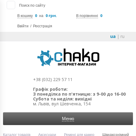
Поиск по сайту
0
0 грн.
0
В кошику
на
В порівнянні
Ввійти
/
Реєстрація
ua
|
ru
+38 (032) 229 57 11
Графік роботи:
З понеділка по п'ятницю: з 9-00 до 16-00
Субота та неділя: вихідні
м. Львів, вул Шевченка, 154
Меню
Каталог товарів
Аксесуари
Ремені для камер
Швидкознімний