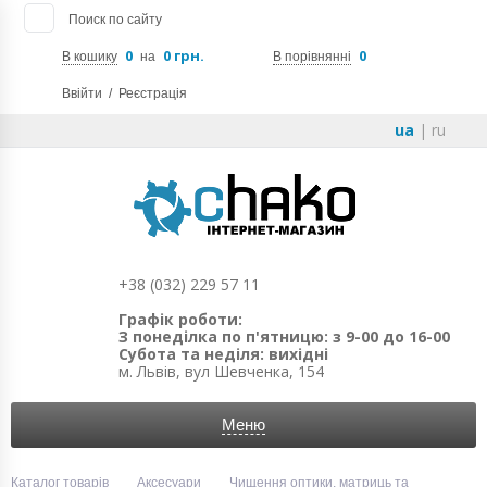
Поиск по сайту
0
0 грн.
0
В кошику
на
В порівнянні
Ввійти
/
Реєстрація
ua
|
ru
+38 (032) 229 57 11
Графік роботи:
З понеділка по п'ятницю: з 9-00 до 16-00
Субота та неділя: вихідні
м. Львів, вул Шевченка, 154
Меню
Каталог товарів
Аксесуари
Чищення оптики, матриць та