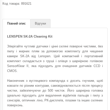
Код товара:
891621
Повний опис
Відгуки
LENSPEN SK-2A Cleaning Kit
Зберігайте чутливі датчики і цінні скляні поверхні чистими, без
пилу і жирних плям за допомогою комплекту для чищення
камери SK-2A від Lenspen. Цей компактний і портативний
комплект складається з груші і олівця з шарнірною голівкою
SensorKlear II, яка підходить для очищення датчиків CCD і
CMOS.
Наконечник з вуглецевого компаунда є досить гнучким, щоб
ковзати по різним контурам, самовідновлюється після процесу
чистки, забезпечуючи до 500 чисток. Його шарнірна головка
ідеально підходить для видалення відбитків пальців і пилу з
сенсорів, оптичних лінз, РК-дисплеїв, плазми та інших скляних
поверхонь.