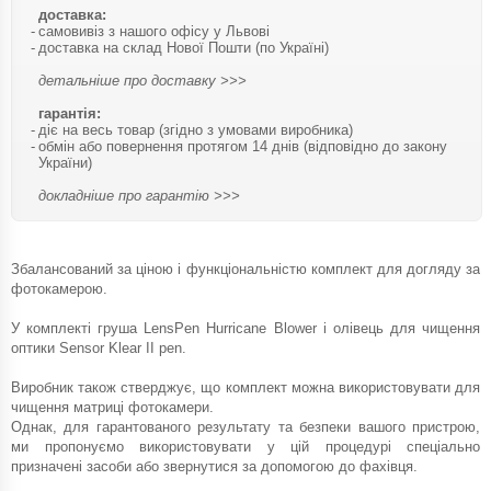
доставка:
самовивіз з нашого офісу у Львові
доставка на склад Нової Пошти (по Україні)
детальніше про доставку >>>
гарантія:
діє на весь товар (згідно з умовами виробника)
обмін або повернення протягом 14 днів (відповідно до закону
України)
докладніше про гарантію >>>
Збалансований за ціною і функціональністю комплект для догляду за
фотокамерою.
У комплекті груша LensPen Hurricane Blower і олівець для чищення
оптики Sensor Klear II pen.
Виробник також стверджує, що комплект можна використовувати для
чищення матриці фотокамери.
Однак, для гарантованого результату та безпеки вашого пристрою,
ми пропонуємо використовувати у цій процедурі спеціально
призначені засоби або звернутися за допомогою до фахівця.