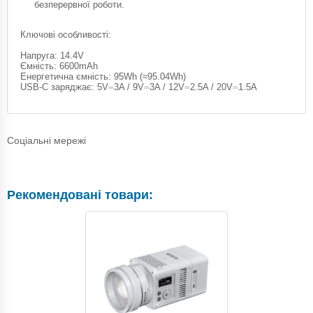
безперервної роботи.
Ключові особливості:
Напруга: 14.4V
Ємність: 6600mAh
Енергетична ємність: 95Wh (≈95.04Wh)
USB-C заряджає: 5V⎓3A / 9V⎓3A / 12V⎓2.5A / 20V⎓1.5A
Соціальні мережі
Рекомендовані товари: