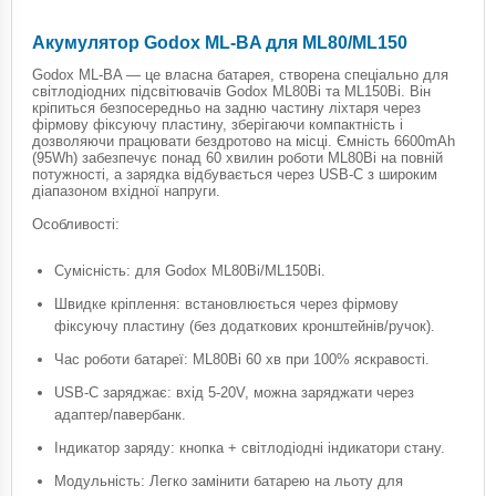
Акумулятор Godox ML-BA для ML80/ML150
Godox ML-BA — це власна батарея, створена спеціально для
світлодіодних підсвітювачів Godox ML80Bi та ML150Bi. Він
кріпиться безпосередньо на задню частину ліхтаря через
фірмову фіксуючу пластину, зберігаючи компактність і
дозволяючи працювати бездротово на місці. Ємність 6600mAh
(95Wh) забезпечує понад 60 хвилин роботи ML80Bi на повній
потужності, а зарядка відбувається через USB-C з широким
діапазоном вхідної напруги.
Особливості:
Сумісність: для Godox ML80Bi/ML150Bi.
Швидке кріплення: встановлюється через фірмову
фіксуючу пластину (без додаткових кронштейнів/ручок).
Час роботи батареї: ML80Bi 60 хв при 100% яскравості.
USB-C заряджає: вхід 5-20V, можна заряджати через
адаптер/павербанк.
Індикатор заряду: кнопка + світлодіодні індикатори стану.
Модульність: Легко замінити батарею на льоту для