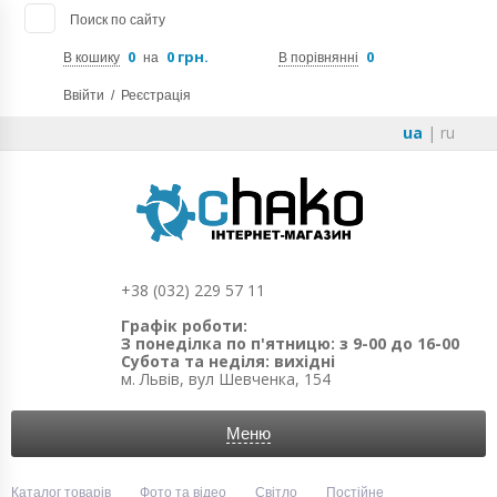
Поиск по сайту
0
0 грн.
0
В кошику
на
В порівнянні
Ввійти
/
Реєстрація
ua
|
ru
+38 (032) 229 57 11
Графік роботи:
З понеділка по п'ятницю: з 9-00 до 16-00
Субота та неділя: вихідні
м. Львів, вул Шевченка, 154
Меню
Каталог товарів
Фото та відео
Світло
Постійне