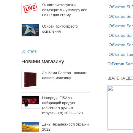
Як використовувати
Об'єктив SL
бездзеркальну камеру або
DSLR для стріму
Об'єктив So
Об'єктив So
Основи триточкового
освітлення
Об'єктив Sa
Об'єктив So
Всі статті
Об'єктив Ta
Новини магазину
Об'єктив Sa
-----------------
Альбоми Gedeon - новинка
ШАЛЕНА ДЕС
нашого магазину
Нагорода EISA за
найкращий продукт
(об’єктив з ручним
керуванням) 2022–2023
День Незалежності України
2022