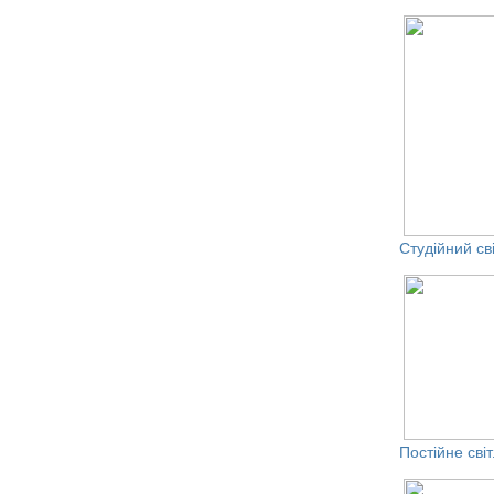
Студійний св
Постійне св