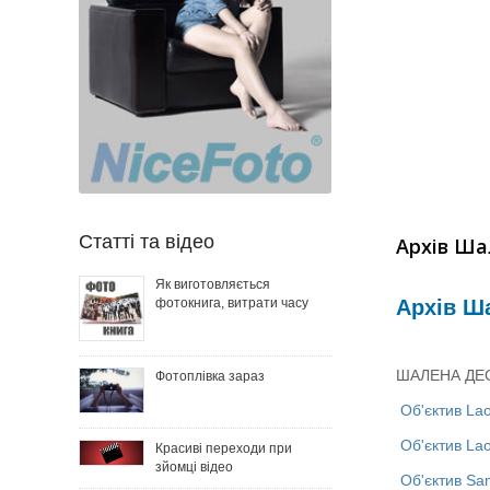
Статті та відео
Архів Ша
Як виготовляється
Архів Ш
фотокнига, витрати часу
ШАЛЕНА ДЕСЯ
Фотоплівка зараз
Об'єктив La
Об'єктив La
Красиві переходи при
зйомці відео
Об'єктив Sa