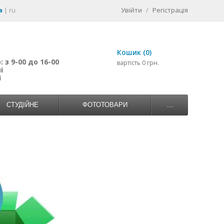
a
|
ru
Увійти
/
Регістрація
Кошик (0)
 з 9-00 до 16-00
вартість 0 грн.
і
4
СТУДІЙНЕ
ФОТОТОВАРИ
...