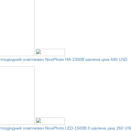
ітлодіодний освітлювач NicePhoto HA-2300B
шалена ціна 440 USD
ітлодіодний освітлювач NicePhoto LED-1500B II
шалена ціна 260 US