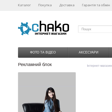
Каталог
Покупка
Доставка
Гарантія та обмін
ФОТО ТА ВІДЕО
АКСЕСУАРИ
Рекламний блок
1
2
3
4
Інтернет-магази