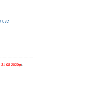
70 USD
----------------------------
а 31 08 2020р
):