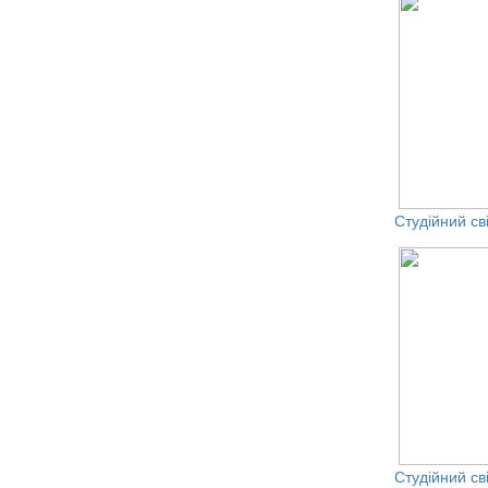
Студійний св
Студійний св