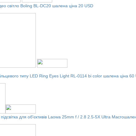
део світло Boling BL-DC20
шалена ціна 20 USD
ільцевого типу LED Ring Eyes Light RL-0114 bi color
шалена ціна 60
підсвітка для об'єктивів Laowa 25mm f / 2.8 2.5-5X Ultra Macro
шален