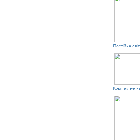
Постійне сві
Компактне н