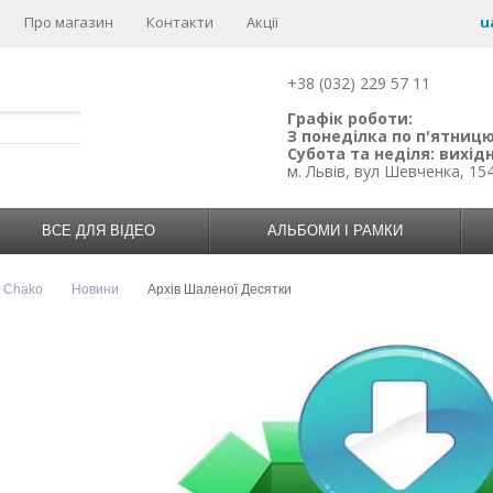
Про магазин
Контакти
Акції
u
+38 (032) 229 57 11
Графік роботи:
З понеділка по п'ятницю:
Субота та неділя: вихідн
м. Львів, вул Шевченка, 15
ВСЕ ДЛЯ ВІДЕО
АЛЬБОМИ І РАМКИ
н Chako
Новини
Архів Шаленої Десятки