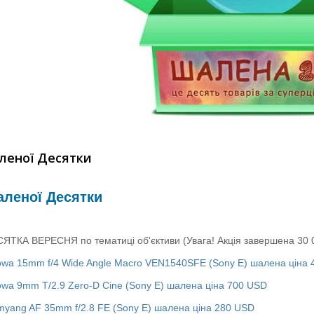
леної Десятки
аленої Десятки
ТКА ВЕРЕСНЯ по тематиці об'єктиви (Увага! Акція завершена 30 0
owa 15mm f/4 Wide Angle Macro VEN1540SFE (Sony E) шалена ціна
owa 9mm T/2.9 Zero-D Cine (Sony E) шалена ціна 700 USD
myang AF 35mm f/2.8 FE (Sony E) шалена ціна 280 USD