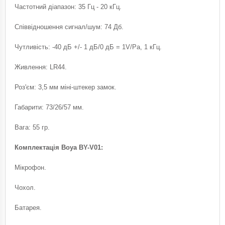
Частотний діапазон: 35 Гц - 20 кГц.
Співвідношення сигнал/шум: 74 Дб.
Чутливість: -40 дБ +/- 1 дБ/0 дБ = 1V/Pa, 1 кГц.
Живлення: LR44.
Роз'єм: 3,5 мм міні-штекер замок.
Габарити: 73/26/57 мм.
Вага: 55 гр.
Комплектація Boya BY-V01:
Мікрофон.
Чохол.
Батарея.