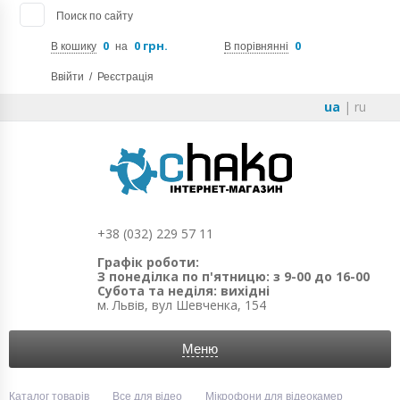
Поиск по сайту
0
0 грн.
0
В кошику
на
В порівнянні
Ввійти
/
Реєстрація
ua
|
ru
+38 (032) 229 57 11
Графік роботи:
З понеділка по п'ятницю: з 9-00 до 16-00
Субота та неділя: вихідні
м. Львів, вул Шевченка, 154
Меню
Каталог товарів
Все для відео
Мікрофони для відеокамер