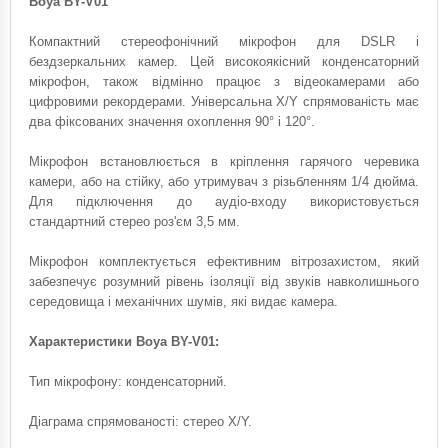
Boya BY-V01
Компактний стереофонічний мікрофон для DSLR і
бездзеркальних камер. Цей високоякісний конденсаторний
мікрофон, також відмінно працює з відеокамерами або
цифровими рекордерами. Універсальна X/Y спрямованість має
два фіксованих значення охоплення 90° і 120°.
Мікрофон встановлюється в кріплення гарячого черевика
камери, або на стійку, або утримувач з різьбленням 1/4 дюйма.
Для підключення до аудіо-входу використовується
стандартний стерео роз'єм 3,5 мм.
Мікрофон комплектується ефективним вітрозахистом, який
забезпечує розумний рівень ізоляції від звуків навколишнього
середовища і механічних шумів, які видає камера.
Характеристики Boya BY-V01:
Тип мікрофону: конденсаторний.
Діаграма спрямованості: стерео X/Y.