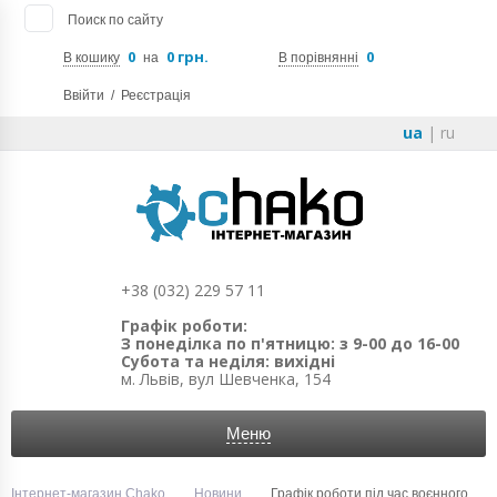
Поиск по сайту
0
0 грн.
0
В кошику
на
В порівнянні
Ввійти
/
Реєстрація
ua
|
ru
+38 (032) 229 57 11
Графік роботи:
З понеділка по п'ятницю: з 9-00 до 16-00
Субота та неділя: вихідні
м. Львів, вул Шевченка, 154
Меню
Інтернет-магазин Chako
Новини
Графік роботи під час воєнного