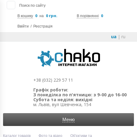
Поиск по сайту
0
0 грн.
0
В кошику
на
В порівнянні
Ввійти
/
Реєстрація
ua
|
ru
+38 (032) 229 57 11
Графік роботи:
З понеділка по п'ятницю: з 9-00 до 16-00
Субота та неділя: вихідні
м. Львів, вул Шевченка, 154
Меню
Каталог товарів
Фото та відео
Об'єктиви та