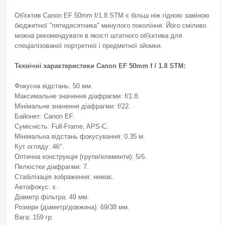
Об'єктив Canon EF 50mm f/1.8 STM є більш ніж гідною заміною
бюджетної "пятидесятника" минулого покоління. Його сміливо
можна рекомендувати в якості штатного об'єктива для
спеціалізованої портретної і предметної зйомки.
Технічні характеристики Canon EF 50mm f / 1.8 STM:
Фокусна відстань: 50 мм.
Максимальне значення діафрагми: f/1.8.
Мінімальне значення діафрагми: f/22.
Байонет: Canon EF.
Сумісність: Full-Frame, APS-C.
Мінімальна відстань фокусування: 0.35 м.
Кут огляду: 46°.
Оптична конструкція (групи/елементи): 5/6.
Пелюстки діафрагми: 7.
Стабілізація зображення: немає.
Автофокус: є.
Діаметр фільтра: 49 мм.
Розміри (діаметр/довжина): 69/38 мм.
Вага: 159 гр.