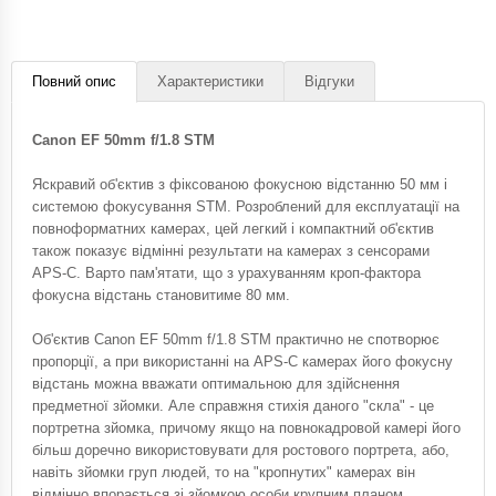
Повний опис
Характеристики
Відгуки
Canon EF 50mm f/1.8 STM
Яскравий об'єктив з фіксованою фокусною відстанню 50 мм і
системою фокусування STM. Розроблений для експлуатації на
повноформатних камерах, цей легкий і компактний об'єктив
також показує відмінні результати на камерах з сенсорами
APS-C. Варто пам'ятати, що з урахуванням кроп-фактора
фокусна відстань становитиме 80 мм.
Об'єктив Canon EF 50mm f/1.8 STM практично не спотворює
пропорції, а при використанні на APS-C камерах його фокусну
відстань можна вважати оптимальною для здійснення
предметної зйомки. Але справжня стихія даного "скла" - це
портретна зйомка, причому якщо на повнокадровой камері його
більш доречно використовувати для ростового портрета, або,
навіть зйомки груп людей, то на "кропнутих" камерах він
відмінно впорається зі зйомкою особи крупним планом.