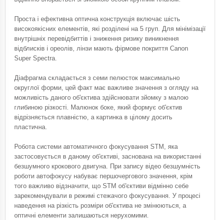
Проста і ефективна оптична конструкція включає шість
високоякісних елементів, які розділені на 5 груп. Для мінімізації
внутрішніх перевідбиттів і зниження ризику виникнення
відблисків і ореолів, лінзи мають фірмове покриття Canon
Super Spectra.
Діафрагма складається з семи пелюсток максимально
округлої форми, цей факт має важливе значення з огляду на
можливість даного об'єктива здійснювати зйомку з малою
глибиною різкості. Малюнок боке, який формує об'єктив
відрізняється плавністю, а картинка в цілому досить
пластична.
Робота системи автоматичного фокусування STM, яка
застосовується в даному об'єктиві, заснована на використанні
безшумного крокового двигуна. При запису відео безшумність
роботи автофокусу набуває першочергового значення, крім
того важливо відзначити, що STM об'єктиви відмінно себе
зарекомендували в режимі стежачого фокусування. У процесі
наведення на різкість розміри об'єктива не змінюються, а
оптичні елементи залишаються нерухомими.