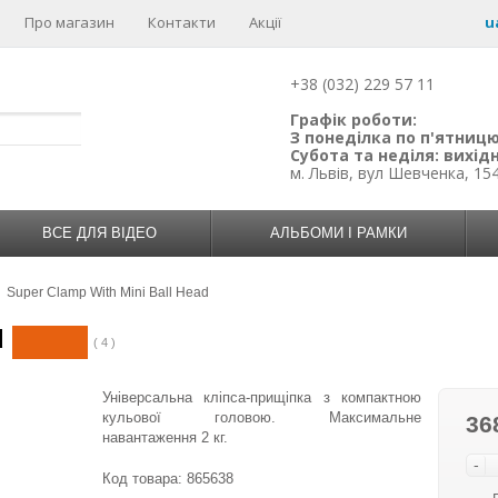
Про магазин
Контакти
Акції
u
+38 (032) 229 57 11
Графік роботи:
З понеділка по п'ятницю:
Субота та неділя: вихідн
м. Львів, вул Шевченка, 15
ВСЕ ДЛЯ ВІДЕО
АЛЬБОМИ І РАМКИ
Super Clamp With Mini Ball Head
d
( 4 )
Універсальна кліпса-прищіпка з компактною
кульової головою. Максимальне
36
навантаження 2 кг.
-
Код товара:
865638