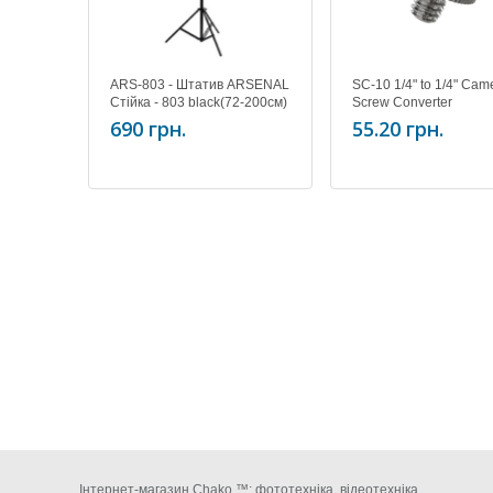
ARS-803 - Штатив ARSENAL
SC-10 1/4" to 1/4" Cam
Стійка - 803 black(72-200см)
Screw Converter
без чохла
690 грн.
55.20 грн.
Інтернет-магазин Chako ™: фототехніка, відеотехніка,