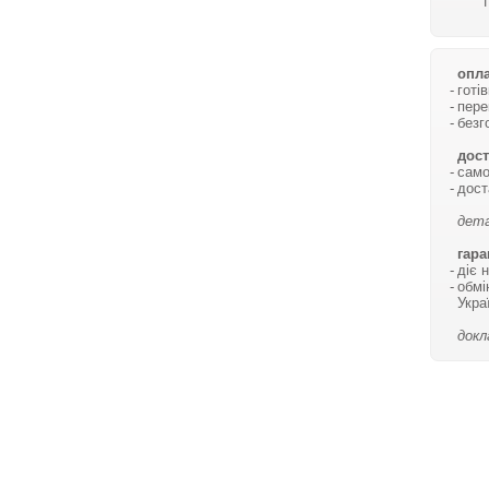
опла
готі
пере
безг
дост
само
дост
дета
гара
діє 
обмі
Укра
докл