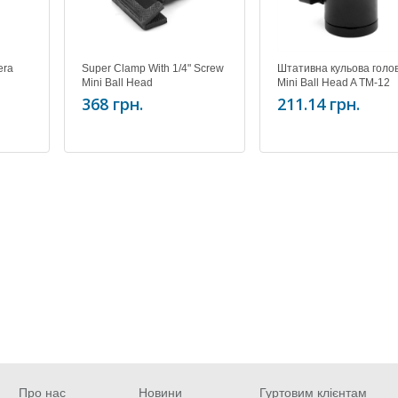
era
Super Clamp With 1/4" Screw
Штативна кульова голо
Mini Ball Head
Mini Ball Head A TM-12
368 грн.
211.14 грн.
Про нас
Новини
Гуртовим клієнтам