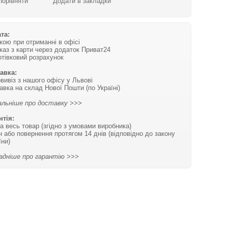
Порівняти
Додати в закладки
та:
вкою при отриманні в офісі
каз з карти через додаток Приват24
отівковий розрахунок
авка:
вивіз з нашого офісу у Львові
авка на склад Нової Пошти (по Україні)
льніше про доставку >>>
нтія:
на весь товар (згідно з умовами виробника)
н або повернення протягом 14 днів (відповідно до закону
їни)
адніше про гарантію >>>