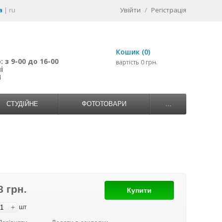
a
|
ru
Увійти
/
Регістрація
Кошик (0)
 з 9-00 до 16-00
вартість 0 грн.
і
4
СТУДІЙНЕ
ФОТОТОВАРИ
...
8 грн.
Купити
+
шт