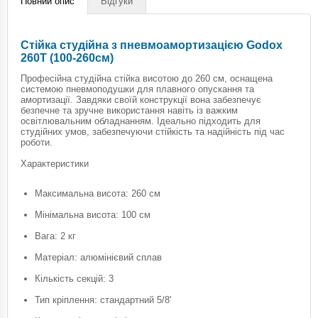
Повний опис
Відгуки
Cтійка студійна з пневмоамортизацією Godox
260T (100-260см)
Професійна студійна стійка висотою до 260 см, оснащена
системою пневмоподушки для плавного опускання та
амортизації. Завдяки своїй конструкції вона забезпечує
безпечне та зручне використання навіть із важким
освітлювальним обладнанням. Ідеально підходить для
студійних умов, забезпечуючи стійкість та надійність під час
роботи.
Характеристики
Максимальна висота: 260 см
Мінімальна висота: 100 см
Вага: 2 кг
Матеріал: алюмінієвий сплав
Кількість секцій: 3
Тип кріплення: стандартний 5/8'