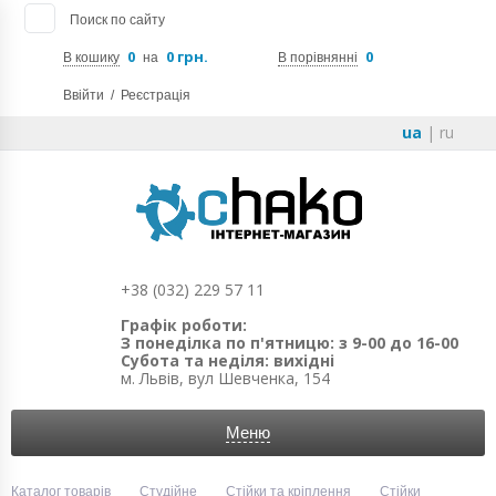
Поиск по сайту
0
0 грн.
0
В кошику
на
В порівнянні
Ввійти
/
Реєстрація
ua
|
ru
+38 (032) 229 57 11
Графік роботи:
З понеділка по п'ятницю: з 9-00 до 16-00
Субота та неділя: вихідні
м. Львів, вул Шевченка, 154
Меню
Каталог товарів
Студійне
Стійки та кріплення
Стійки