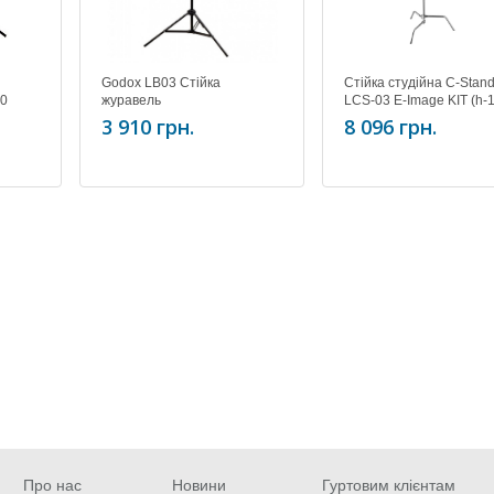
Godox LB03 Стійка
Стійка студійна C-Stan
00
журавель
LCS-03 E-Image KIT (h-
289см, w-8,2кг)
3 910 грн.
8 096 грн.
Про нас
Новини
Гуртовим клієнтам