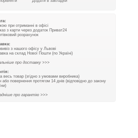
Порівняти
Додати в закладки
та:
вкою при отриманні в офісі
каз з карти через додаток Приват24
отівковий розрахунок
авка:
вивіз з нашого офісу у Львові
авка на склад Нової Пошти (по Україні)
льніше про доставку >>>
нтія:
на весь товар (згідно з умовами виробника)
н або повернення протягом 14 днів (відповідно до закону
їни)
адніше про гарантію >>>