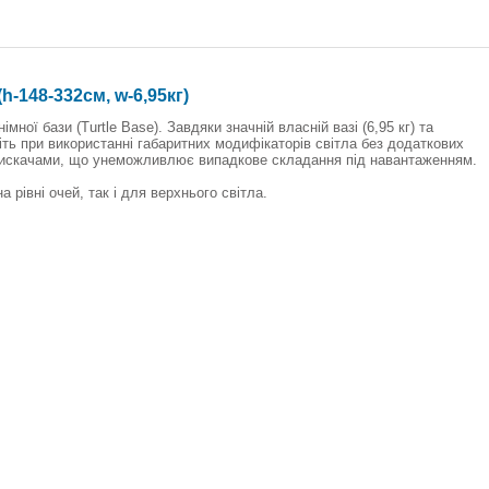
h-148-332см, w-6,95кг)
мної бази (Turtle Base). Завдяки значній власній вазі (6,95 кг) та
іть при використанні габаритних модифікаторів світла без додаткових
атискачами, що унеможливлює випадкове складання під навантаженням.
 рівні очей, так і для верхнього світла.