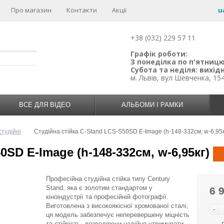
Про магазин
Контакти
Акції
u
+38 (032) 229 57 11
Графік роботи:
З понеділка по п'ятницю:
Субота та неділя: вихідн
м. Львів, вул Шевченка, 15
ВСЕ ДЛЯ ВІДЕО
АЛЬБОМИ І РАМКИ
студійні
Студійна стійка C-Stand LCS-S50SD E-Image (h-148-332см, w-6,95к
0SD E-Image (h-148-332см, w-6,95кг)
Професійна студійна стійка типу Century
Stand, яка є золотим стандартом у
6 
кіноіндустрії та професійній фотографії.
Виготовлена ​​з високоякісної хромованої сталі,
-
ця модель забезпечує неперевершену міцність
та стійкість, дозволяючи надійно утримувати