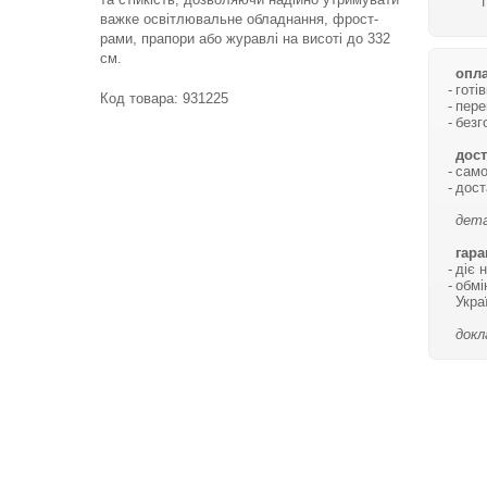
важке освітлювальне обладнання, фрост-
рами, прапори або журавлі на висоті до 332
см.
опла
готі
Код товара:
931225
пере
безг
дост
само
дост
дета
гара
діє 
обмі
Укра
докл