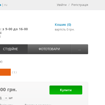
a
|
ru
Увійти
/
Регістрація
Кошик (0)
 з 9-00 до 16-00
вартість 0 грн.
і
4
СТУДІЙНЕ
ФОТОТОВАРИ
...
г)
( 1 )
900 грн.
Купити
+
шт