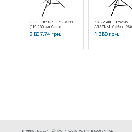
380F - Штатив - Стійка 380F
ARS-2600 + Штатив
(110-380 см) Godox
ARSENAL Стійка - 26
black (113-260 см)
2 837.74 грн.
1 380 грн.
Інтернет-магазин Chako ™: фототехніка, відеотехніка,