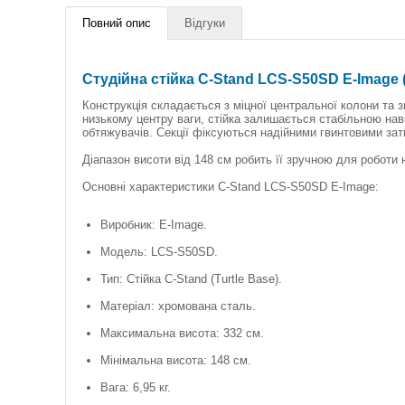
Повний опис
Відгуки
Студійна стійка C-Stand LCS-S50SD E-Image (
Конструкція складається з міцної центральної колони та зні
низькому центру ваги, стійка залишається стабільною нав
обтяжувачів. Секції фіксуються надійними гвинтовими з
Діапазон висоти від 148 см робить її зручною для роботи на
Основні характеристики C-Stand LCS-S50SD E-Image:
Виробник: E-Image.
Модель: LCS-S50SD.
Тип: Стійка C-Stand (Turtle Base).
Матеріал: хромована сталь.
Максимальна висота: 332 см.
Мінімальна висота: 148 см.
Вага: 6,95 кг.